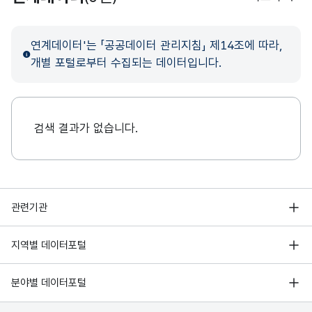
연계데이터'는 「공공데이터 관리지침」 제14조에 따라,
개별 포털로부터 수집되는 데이터입니다.
검색 결과가 없습니다.
행정안전부
관련기관
한국지능정보사회진흥원
서울 열린데이터광장
지역별 데이터포털
오픈데이터포럼
경기데이터드림
기상자료개방포털
국가정보자원관리원
분야별 데이터포털
부산데이터웨이브
국토교통부 공간정보오픈플랫폼
한국지역정보개발원