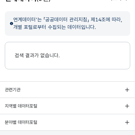
연계데이터'는 「공공데이터 관리지침」 제14조에 따라,
개별 포털로부터 수집되는 데이터입니다.
검색 결과가 없습니다.
행정안전부
관련기관
한국지능정보사회진흥원
서울 열린데이터광장
지역별 데이터포털
오픈데이터포럼
경기데이터드림
기상자료개방포털
국가정보자원관리원
분야별 데이터포털
부산데이터웨이브
국토교통부 공간정보오픈플랫폼
한국지역정보개발원