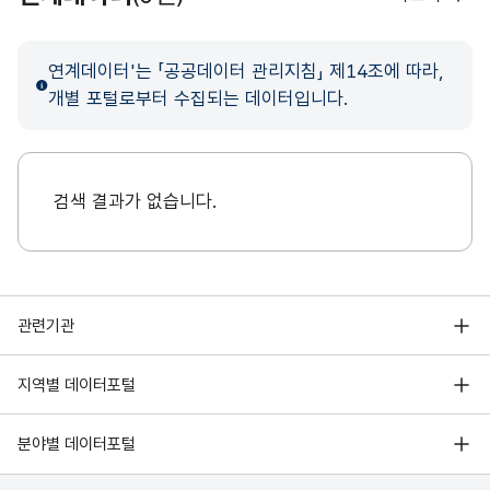
연계데이터'는 「공공데이터 관리지침」 제14조에 따라,
개별 포털로부터 수집되는 데이터입니다.
검색 결과가 없습니다.
행정안전부
관련기관
한국지능정보사회진흥원
서울 열린데이터광장
지역별 데이터포털
오픈데이터포럼
경기데이터드림
기상자료개방포털
국가정보자원관리원
분야별 데이터포털
부산데이터웨이브
국토교통부 공간정보오픈플랫폼
한국지역정보개발원