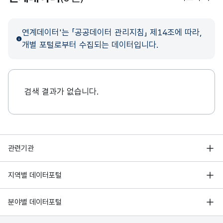
연계데이터'는 「공공데이터 관리지침」 제14조에 따라,
개별 포털로부터 수집되는 데이터입니다.
검색 결과가 없습니다.
행정안전부
관련기관
한국지능정보사회진흥원
서울 열린데이터광장
지역별 데이터포털
오픈데이터포럼
경기데이터드림
기상자료개방포털
국가정보자원관리원
분야별 데이터포털
부산데이터웨이브
국토교통부 공간정보오픈플랫폼
한국지역정보개발원