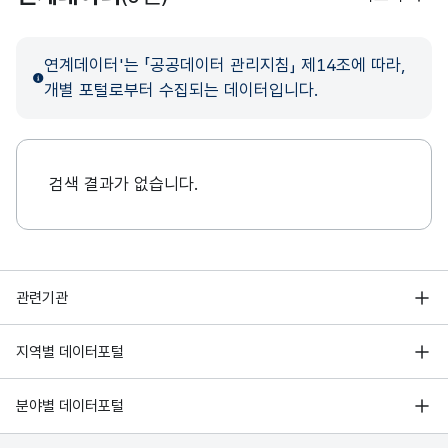
연계데이터'는 「공공데이터 관리지침」 제14조에 따라,
개별 포털로부터 수집되는 데이터입니다.
검색 결과가 없습니다.
행정안전부
관련기관
한국지능정보사회진흥원
서울 열린데이터광장
지역별 데이터포털
오픈데이터포럼
경기데이터드림
기상자료개방포털
국가정보자원관리원
분야별 데이터포털
부산데이터웨이브
국토교통부 공간정보오픈플랫폼
한국지역정보개발원