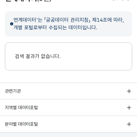
연계데이터'는 「공공데이터 관리지침」 제14조에 따라,
개별 포털로부터 수집되는 데이터입니다.
검색 결과가 없습니다.
행정안전부
관련기관
한국지능정보사회진흥원
서울 열린데이터광장
지역별 데이터포털
오픈데이터포럼
경기데이터드림
기상자료개방포털
국가정보자원관리원
분야별 데이터포털
부산데이터웨이브
국토교통부 공간정보오픈플랫폼
한국지역정보개발원