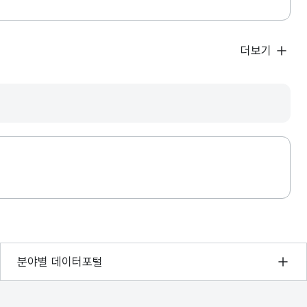
더보기
기상자료개방포털
분야별 데이터포털
국토교통부 공간정보오픈플랫폼