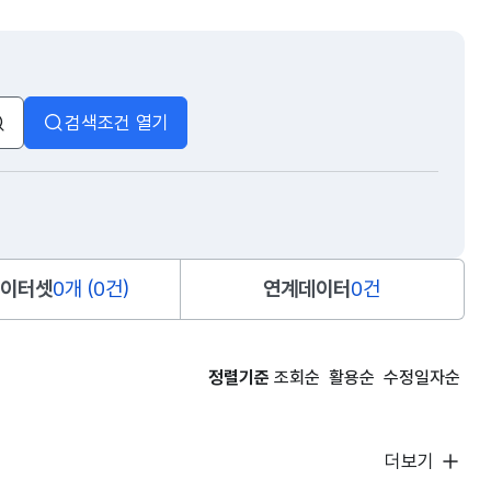
검색조건 열기
검색
이터셋
0개 (0건)
연계데이터
0건
정렬기준
조회순
활용순
수정일자순
더보기