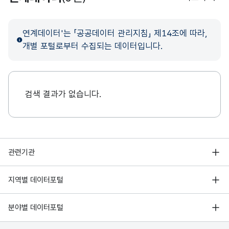
연계데이터'는 「공공데이터 관리지침」 제14조에 따라,
개별 포털로부터 수집되는 데이터입니다.
검색 결과가 없습니다.
행정안전부
관련기관
한국지능정보사회진흥원
서울 열린데이터광장
지역별 데이터포털
오픈데이터포럼
경기데이터드림
기상자료개방포털
국가정보자원관리원
분야별 데이터포털
부산데이터웨이브
국토교통부 공간정보오픈플랫폼
한국지역정보개발원