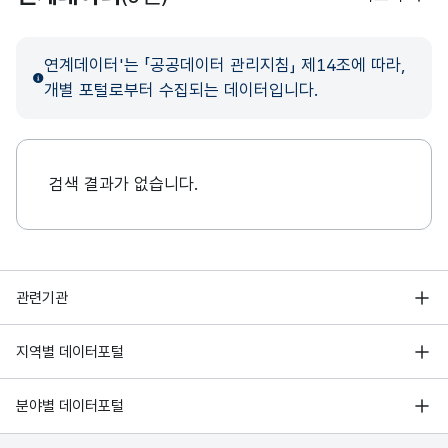
연계데이터'는 「공공데이터 관리지침」 제14조에 따라,
개별 포털로부터 수집되는 데이터입니다.
검색 결과가 없습니다.
행정안전부
관련기관
한국지능정보사회진흥원
서울 열린데이터광장
지역별 데이터포털
오픈데이터포럼
경기데이터드림
기상자료개방포털
국가정보자원관리원
분야별 데이터포털
부산데이터웨이브
국토교통부 공간정보오픈플랫폼
한국지역정보개발원