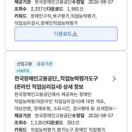
백분위점수 등에 대한 정보를 제공합니다. * 장애인
제공기관
한국장애인고용공단
수정일
2026-08-07
구직준비도 검사: 기존 장애인 구직욕구진단검사의
조회수
3,337건
다운로드
1,981건
측정 영역 및 문항을 보완하여 개정한 검사로 구직을
키워드
장애인구직,욕구평가,직업능력평가,
희망하는 장애인에게 고용서비스를 제공하기 전
직업심리검사,장애인직업능력평가
구직욕구가 어느 정도인지 확인하기 위해 실시하는
다운로드
검사입니다. 구직 장애인의 구직욕구 수준, 보완할 영역
등을 사전 탐색함으로써 효과적인 고용서비스 제공이
이루어질 수 있도록 지원합니다.
산업고용
공공기관
HWPX
한국장애인고용공단_직업능력평가도구
(온라인 직업심리검사) 상세 정보
한국장애인고용공단에서 제공하는 장애인
직업능력평가(온라인 직업심리검사)에 대한 개요,
대상연령, 장애유형, 소요시간, 검사형태 등 상세정보
제공 * 온라인 직업심리검사: 오프라인(면대면)
제공기관
한국장애인고용공단
수정일
2026-08-07
형태로만 실시하던 검사를 시간과 공간의 제약 없이
조회수
1,120건
다운로드
351건
활용할 수 있도록 온라인 형태로 구현한 검사입니다.
키워드
직업능력평가,평가도구,장애인 직업평가,