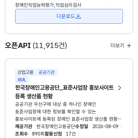
공단에서 개발한 직업심리검사 중 구직자 스스로
장애인직업능력평가,직업심리검사
검사를 실시하고 결과를 확인할 수 있는 검사들을
다운로드
온라인화 하였습니다. 검사 리스트: 자기개념검사/
직업기능탐색검사/그림직업흥미검사(지적장애)/
취업준비체크리스트/직업기능스크리닝검사/KEAD
청소년 직업적성검사/장애인 구직준비도검사/
오픈API
(11,915건)
더보기
장애청소년 진로성숙도검사/장애인용 중장년
직업역량검사
산업고용
공공기관
XML
한국장애인고용공단_표준사업장 홍보사이트
등록 생산품 현황
공공기관 우선구매 대상 중 하나인 장애인
표준사업장에 대한 정보를 확인할 수 있는
홍보사이트에 등록된 장애인 표준사업장 생산품 현황
데이터로, 기업명, 상품명, 판매가격 등의 항목을
제공기관
한국장애인고용공단
수정일
2026-08-09
포함한 OpenAPI입니다. 등록 생산품 정보는
조회수
890회
활용신청
17건