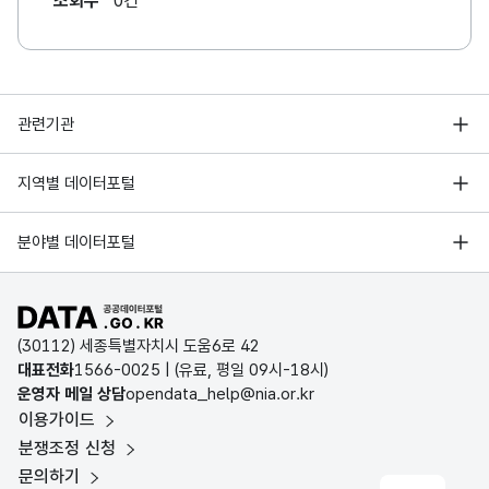
조회수
0건
행정안전부
관련기관
한국지능정보사회진흥원
서울 열린데이터광장
지역별 데이터포털
오픈데이터포럼
경기데이터드림
기상자료개방포털
국가정보자원관리원
분야별 데이터포털
부산데이터웨이브
국토교통부 공간정보오픈플랫폼
한국지역정보개발원
D-데이터허브
공공데이터포털 바로가기
환경부 환경데이터포털
인천데이터포털
(30112) 세종특별자치시 도움6로 42
문화데이터광장
대표전화
1566-0025
| (유료, 평일 09시-18시)
울산광역시 데이터포털
운영자 메일 상담
opendata_help@nia.or.kr
농림축산식품 공공데이터포털
이용가이드
전남광주통합특별시 빅데이터 플랫폼
보건의료빅데이터개방시스템
분쟁조정 신청
대전광역시 데이터포털
문의하기
식품의약품안전처 데이터포털