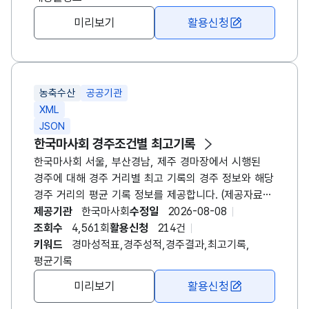
말 1두를 적중시키는 방식입니다. - 복연승식 : 1~3등
미리보기
활용신청
안에 들어올 말 2두를 순서에 상관없이 적중시키는
방식입니다. - 복승식 : 1등과 2등으로 들어올 말
2두를 순서에 상관없이 적중시키는 방식입니다. -
쌍승식 : 1등과 2등으로 들어올 말 2두를 순서대로
농축수산
공공기관
적중시키는 방식입니다. - 삼복승식 : 1등, 2등 및
XML
3등으로 들어올 말 3두를 순서에 상관없이 적중시키는
JSON
방식입니다. - 삼쌍승식 : 1등, 2등, 3등으로 들어올 말
한국마사회 경주조건별 최고기록
3두를 순서대로 적중시키는 방식입니다. ※ 영천경마
한국마사회 서울, 부산경남, 제주 경마장에서 시행된
시행 이후 요청메세지 경마장번호(meet)에 4를 입력시
경주에 대해 경주 거리별 최고 기록의 경주 정보와 해당
영천경마 자료를 조회할 수 있습니다.
경주 거리의 평균 기록 정보를 제공합니다. (제공자료는
시행경마장명, 경주일자, 경주번호, 경주거리, 마명,
제공기관
한국마사회
수정일
2026-08-08
마번, 경주명, 등급, 산지, 최고기록, 평균기록,
조회수
4,561회
활용신청
214건
경주로상태, 함수율, 날씨 자료입니다.) - 요청메세지에
키워드
경마성적표,경주성적,경주결과,최고기록,
페이지당 건수와 페이지 번호를 이용하여 자료를
평균기록
조회하실 수 있습니다. - 주로상태(TRACK)와 날씨
미리보기
활용신청
(WEATHER)에 값이 없을때 '-'로 처리하였습니다. ※