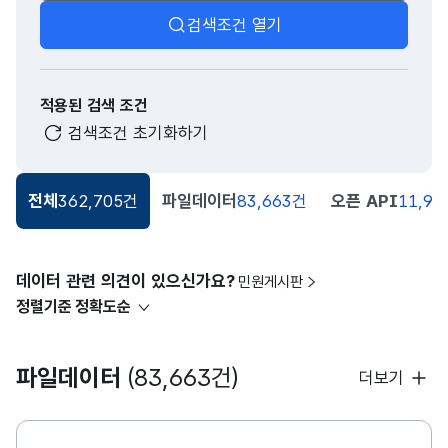
검색조건 열기
적용된 검색 조건
검색조건 초기화하기
전체
362,705건
파일데이터
83,663건
오픈 API
11,91
데이터 관련 의견이 있으신가요?
민원게시판
정렬기준
정확도순
파일데이터
(83,663건)
더보기