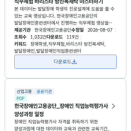
직무체험 바리스타 방진복세탁 마스터하기
본 데이터는 발달장애 학생의 진로설계에 도움을 줄 수
있는 교육 영상입니다. 한국장애인고용공단의
발달장애인훈련센터에서 진행하는 직무체험 영상을
제공합니다. 바리스타, 방진복세탁 근무를 위해 어떤
제공기관
한국장애인고용공단
수정일
2026-08-07
업무를 수행해야하는지 설명을 듣고, 직접 참여하는
조회수
1,032건
다운로드
119건
모습이 담겨있습니다. *발달장애인훈련센터란? -
키워드
장애학생,직무체험,바리스타 방진복세탁,
발달장애인의 특성에 따라 설계된 체계적인
발달장애인,발달장애인직업훈련센터
직업훈련으로 취업을 지원하고, 직업 흥미와 적성을
다운로드
발견할 수 있도록 현장감 있는 직업체험 제공 -
발달장애인 개인별 특성에 따라 직무훈련 , 사회성 훈련
등을 실시하여 체계적인 직업훈련을 통한 성공적인
취업지원
산업고용
공공기관
PDF
한국장애인고용공단_장애인 직업능력평가사
양성과정 일정
장애인 직업능력평가사 자격을 취득하기 위한
양성과정에 대한 데이터와 교육과 관련한 교육기간,