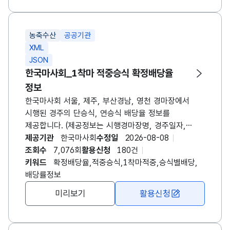
경주로 상태는 함수율 1~5%(건조), 6~9%(양호),
10~14%(다습), 15~19%(포화), 20%이상(불량)
5단계로 표기합니다. ※ 영천경마 시행 이후 영천경마
농축수산
공공기관
자료를 포함하여 제공되는 API 입니다.
XML
JSON
한국마사회_1착마 적중승식 확정배당율
정보
한국마사회 서울, 제주, 부산경남, 영천 경마장에서
시행된 경주의 단승식, 연승식 배당율 정보를
제공합니다. (제공정보는 시행경마장명, 경주일자,
경주번호, 승식, 1착마출주번호, 배당율 자료입니다.) -
제공기관
한국마사회
수정일
2026-08-08
요청 메시지중 경주일, 경주월등의 입력변수 모두
조회수
7,076회
활용신청
180건
입력하지 않았을경우 당해년도의 정보가 표출됩니다.
키워드
확정배당율,적중승식,1착마적중,승식별배당,
※ 경마용어 베팅승식 - 단승식 : 1등으로 도착할 말
배당률정보
1두를 적중시키는 방식입니다. - 연승식 : 1~3등 안에
미리보기
활용신청
들어올 말 1두를 적중시키는 방식입니다. - 복연승식 :
1~3등 안에 들어올 말 2두를 순서에 상관없이
적중시키는 방식입니다. - 복승식 : 1등과 2등으로