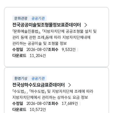
삼복승식 : 1등, 2등 및 3등으로 들어올 말 3두를
순서에 상관없이 적중시키는 방식입니다. - 삼쌍승식 :
1등, 2등, 3등으로 들어올 말 3두를 순서대로
문화관광
공공기관
적중시키는 방식입니다. ※ 영천경마 시행 이후
전국공공미술및조형물정보표준데이터
요청메세지 경마장번호(meet)에 4를 입력시 영천경마
「문화예술진흥법」, 「지방자치단체 공공조형물 설치 및
자료를 조회할 수 있습니다.
관리 등에 관한 조례」등에 따라 지방자치단체내에
관리하는 공공미술 및 조형물 정보
수정일
2026-08-07
조회수
9,532건
다운로드
11,204건
환경기상
공공기관
전국상하수도요금표준데이터
「수도법」 , 「하수도법」 및 지방자치단체 조례에 따라
지방자치단체에서 관리하는 상하수도 요금 정보
수정일
2026-08-07
조회수
17,689건
다운로드
10,572건