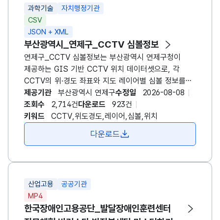
과학기술
자치행정기관
CSV
JSON + XML
부산광역시_연제구_CCTV 심볼정보
연제구_CCTV 심볼정보는 부산광역시 연제구청이
제공하는 GIS 기반 CCTV 위치 데이터셋으로, 각
CCTV의 위·경도 좌표와 지도 레이어별 심볼 정보를
포함합니다. 이 데이터는 도시 안전 관리와 교통 흐름
제공기관
부산광역시 연제구
수정일
2026-08-08
파악을 위해 시각화·분석에 활용될 수 있도록
조회수
2,714건
다운로드
923건
설계되었습니다. 데이터는 CSV와 GeoJSON
키워드
CCTV,위도경도,레이어,심볼,위치
형식으로 제공되며, 주요 필드로는 CCTV 고유번호,
다운로드
위도, 경도, 심볼 종류(예: 원형, 사각형), 레이어 구분
(주요도로, 주거지역 등)이 포함됩니다. 최신 정보는 연
2회 정기 업데이트되며, 좌표계는 WGS84를 기준으로
합니다. 활용 예로는 실시간 감시 지도 구축, 위험 지역
산업고용
공공기관
분석, 스마트 시티 플랫폼 연계, 학술 연구 등이
MP4
있습니다. 이용 시에는 개인정보 보호와 보안 정책을
한국장애인고용공단_발달장애인훈련센터
준수하고, 데이터 출처를 명시해야 합니다.