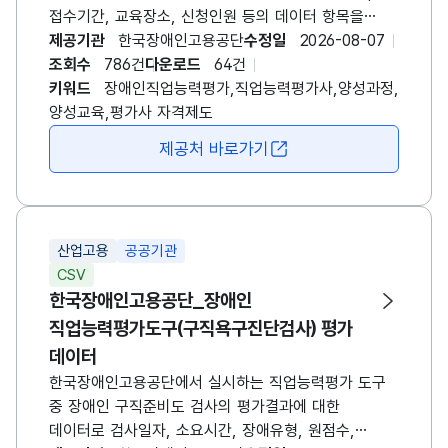
접수기간, 교육장소, 신청인원 등의 데이터 항목을
포함합니다. 교육운영 방식에 따라 교육기간 및 방법 등
제공기관
한국장애인고용공단
수정일
2026-08-07
해당 데이터는 매년 상이할 수 있으며, 연 1회 모집시
조회수
786건
다운로드
64건
(4~5월경) 데이터가 갱신됩니다. [장애인
키워드
장애인직업능력평가,직업능력평가사,양성과정,
직업능력평가사 양성과정 개요] - 대상자: 재활,
양성교육,평가사 자격제도
특수교육, 심리, 작업치료, 물리치료, 사회복지 관련
제공처 바로가기
새창 열림
분야 학사 이상의 학위 소지자 - 교육과목: 5과목(세부
10과목) - 교육시간: 총 24시간(3일 과정, 1일 8시간)
자세한 사항은 매년 게시되는 공지사항에서 확인하시기
바랍니다.
산업고용
공공기관
CSV
한국장애인고용공단_장애인
직업능력평가도구(구직욕구진단검사) 평가
데이터
한국장애인고용공단에서 실시하는 직업능력평가 도구
중 장애인 구직준비도 검사의 평가결과에 대한
데이터로 검사일자, 소요시간, 장애유형, 원점수,