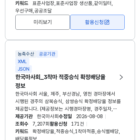
한국장애인고용공단 장애인 표준사업장 생산품
키워드
표준사업장,표준사업장 생산품,같이일터,
홍보사이트
우선구매,공공조달
(https://www.withplus.or.kr/user/home.do)에서도
미리보기
활용신청
확인 가능합니다. 생산품 정보는 장애인
표준사업장에서 직접 등록하고 있으며, 지속적으로
수정 및 갱신되고 있습니다. 다만, 장애인 표준사업장
홍보사이트는 직접적인 상품 판매 중개 서비스는
농축수산
공공기관
제공하고 있지 않은 점 참고 바랍니다.
XML
JSON
한국마사회_3착마 적중승식 확정배당율
정보
한국마사회 서울, 제주, 부산경남, 영천 경마장에서
시행된 경주의 삼복승식, 삼쌍승식 확정배당율 정보를
제공합니다. (제공정보는 시행경마장명, 경주일자,
경주번호, 승식, 1착마출주번호, 2착마출주번호,
제공기관
한국마사회
수정일
2026-08-08
3착마출주번호, 배당율 자료입니다.) ※ 경마용어
조회수
7,207회
활용신청
171건
베팅승식 - 단승식 : 1등으로 도착할 말 1두를
키워드
확정배당율,적중승식,1착마적중,승식별배당,
적중시키는 방식입니다. - 연승식 : 1~3등 안에 들어올
배당률정보