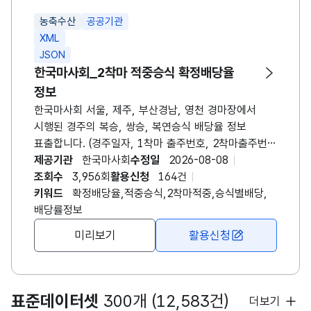
들어올 말 2두를 순서에 상관없이 적중시키는
농축수산
공공기관
방식입니다. - 쌍승식 : 1등과 2등으로 들어올 말
XML
2두를 순서대로 적중시키는 방식입니다. - 삼복승식 :
JSON
1등, 2등 및 3등으로 들어올 말 3두를 순서에 상관없이
한국마사회_2착마 적중승식 확정배당율
적중시키는 방식입니다. - 삼쌍승식 : 1등, 2등,
정보
3등으로 들어올 말 3두를 순서대로 적중시키는
방식입니다. ※ 영천경마 시행 이후 요청메세지
한국마사회 서울, 제주, 부산경남, 영천 경마장에서
경마장번호(meet)에 4를 입력시 영천경마 자료를
시행된 경주의 복승, 쌍승, 복연승식 배당율 정보
조회할 수 있습니다.
표출합니다. (경주일자, 1착마 출주번호, 2착마출주번호
등) - 요청 메시지중 경주일, 경주월등의 입력변수 모두
제공기관
한국마사회
수정일
2026-08-08
입력하지 않았을경우 경주일 기준 최근 한달간의
조회수
3,956회
활용신청
164건
정보가 표출됩니다. ※ 경마용어 베팅승식 - 단승식 :
키워드
확정배당율,적중승식,2착마적중,승식별배당,
1등으로 도착할 말 1두를 적중시키는 방식입니다. -
배당률정보
연승식 : 1~3등 안에 들어올 말 1두를 적중시키는
미리보기
활용신청
방식입니다. - 복연승식 : 1~3등 안에 들어올 말 2두를
순서에 상관없이 적중시키는 방식입니다. - 복승식 :
1등과 2등으로 들어올 말 2두를 순서에 상관없이
적중시키는 방식입니다. - 쌍승식 : 1등과 2등으로
표준데이터셋
300개 (12,583건)
더보기
들어올 말 2두를 순서대로 적중시키는 방식입니다. -