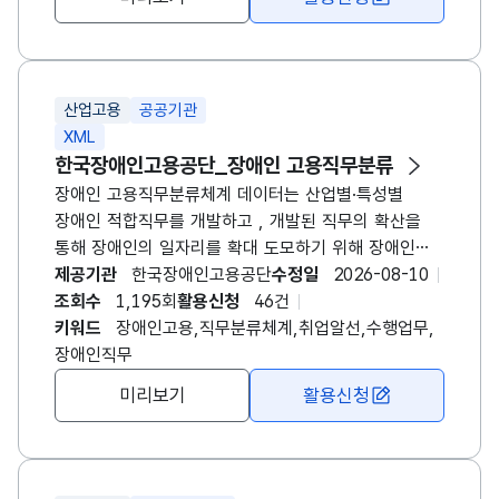
기업, 연구자 등 수요자가 장애인 고용 현황을
효과적으로 이해하고, 근거 기반의 정책 및 지원 방안을
마련하는 데 기여할 수 있습니다.
산업고용
공공기관
XML
한국장애인고용공단_장애인 고용직무분류
장애인 고용직무분류체계 데이터는 산업별·특성별
장애인 적합직무를 개발하고 , 개발된 직무의 확산을
통해 장애인의 일자리를 확대 도모하기 위해 장애인
고용 현장에서 수행되는 직무를 체계적으로 정리한
제공기관
한국장애인고용공단
수정일
2026-08-10
표준 분류 정보입니다.장애인 고용직무는 고용노동부
조회수
1,195회
활용신청
46건
취업알선직업분류를 바탕으로 만들어졌으며, 장애인
키워드
장애인고용,직무분류체계,취업알선,수행업무,
고용직무분류는 직종코드, 직종명, 직종레벨, 수행업무,
장애인직무
유사직무명,주의사항 등의 항목이 포함되어 있습니다.
미리보기
활용신청
상세한 장애인 적합 직무개발 사업에 관한 내용은 공단
대표홈페이지(www.kead.or.kr)에서 확인 가능합니다.