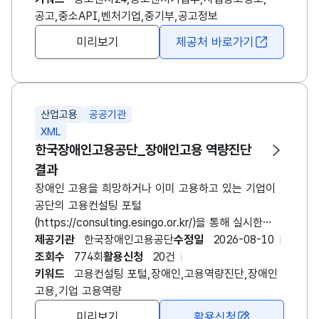
지원사업 신청 시 클릭 한 번으로 기업의 기본 데이터를
공고,중소API,벤처기업,중기부,공고정보
자동 입력하거나, 지원 자격 증빙을 위해 인증서를
미리보기
제공처 바로가기
별도로 제출하지 않더라도 기업이 받은 인증 정보를
확인할 수 있게 됩니다.
산업고용
공공기관
XML
한국장애인고용공단_장애인고용 역량진단
결과
장애인 고용을 희망하거나 이미 고용하고 있는 기업이
공단의 고용컨설팅 포털
(https://consulting.esingo.or.kr/)을 통해 실시한
장애인 고용역량진단 결과를 제공합니다. 본 데이터는
제공기관
한국장애인고용공단
수정일
2026-08-10
기업별 개별 식별정보를 제외한 진단일, 진단 점수,
조회수
774회
활용신청
20건
사업체 유형, 상시근로자 수, 업종 등의 항목을
키워드
고용컨설팅 포털,장애인,고용역량진단,장애인
포함합니다. 이를 통해 기업의 장애인 고용 준비도와
고용,기업 고용역량
역량 수준을 객관적으로 파악할 수 있습니다. 공공기관,
미리보기
활용신청