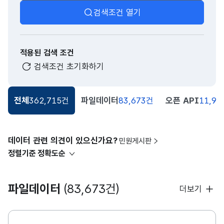
검색조건 열기
적용된 검색 조건
검색조건 초기화하기
전체
362,715건
파일데이터
83,673건
오픈 API
11,91
데이터 관련 의견이 있으신가요?
민원게시판
정렬기준
정확도순
파일데이터
(83,673건)
더보기