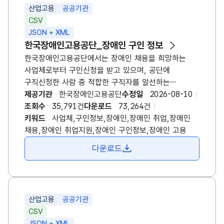
산업고용
공공기관
CSV
JSON + XML
한국장애인고용공단_장애인 구인 정보
한국장애인고용공단에서는 장애인 채용을 희망하는
사업체로부터 구인신청을 받고 있으며, 공단에
구직신청한 사람 중 적합한 구직자를 알선하는
취업알선 사업을 수행하고 있습니다. 본 데이터는
제공기관
한국장애인고용공단
수정일
2026-08-10
공단에 구인신청한 사업체들의 구인신청 데이터이며,
조회수
35,791건
다운로드
73,264건
다음과 같은 내용을 포함하고 있습니다. 구인사업체
키워드
사업체,구인정보,장애인,장애인 취업,장애인
정보(연번,구인신청일,모집기간,사업장명,모집직종,
채용,장애인 취업지원,장애인 구인정보,장애인 고용
고용형태,임금형태,임금,입사형태,요구경력,요구학력,
다운로드
사업장 주소,기업형태,담당기관,등록일,연락처) 추가
정보가 필요하신 경우 담당자에게 연락 주시거나
공공데이터포털, 정보공개청구포털을 통해 신청하여
주시기 바랍니다.
산업고용
공공기관
CSV
JSON + XML