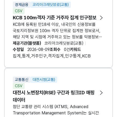
경제금융
코리아크레딧뷰로(교통)
CSV
KCB 100m격자 기준 거주자 집계 인구정보
KCB에 등록된 만18세 이상, 내국인의 신용정보를
국토지리정보원 100m 격자 단위로 집계한 정보로서,
해당 지역 및 시점에 거주하고 있는 정보를 익명정보
(통계)형태로 집계한 데이터입니다.
제공기관(플랫폼)
코리아크레딧뷰로(교통)
수정일
2026-08-09
조회수
0건
키워드
집계,통계,거주인구,격자집계,인구통계,KCB
교통통신
대전시청(교통)
CSV
대전시 노변장치(RSE) 구간과 링크ID 매핑
데이터
첨단 교통량 관리 시스템 (ATMS, Advanced
Transportation Management System)는 실시간