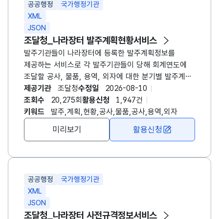
공공행정
국가행정기관
XML
JSON
조달청_나라장터 발주계획현황서비스
발주기관들이 나라장터에 등록한 발주계획정보를
제공하는 서비스로 각 발주기관들이 당해 회계연도에
조달할 공사, 물품, 용역, 외자에 대한 분기별 발주계획
(조달대상, 예산액, 발주예정시기, 발주방법, 발주기관
제공기관
조달청
수정일
2026-08-10
주소, 연락처 등) 공고 내역를 제공하는 나라장터
조회수
20,275회
활용신청
1,947건
발주계획현황서비스 ※ 발주년월범위, 발주기관코드
키워드
발주,계획,현황,공사,물품,공사,용역,외자
등의 조건으로 검색하여 응답받으실 수 있습니다. ※
미리보기
활용신청
반드시 발주계획정보가 존재하여야만 사전규격공개를
하거나 입찰공고를 등록할 수 있는 것은 아니며,
발주계획정보에 존재하지 않는 규격의 공개나 입찰공고
및 계약정보가 존재할 수 있습니다.
공공행정
국가행정기관
XML
JSON
조달청_나라장터 사전규격정보서비스