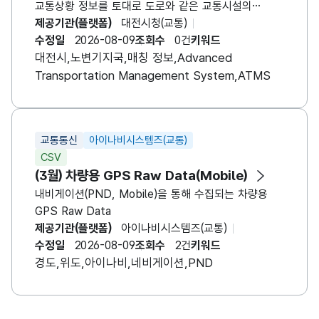
교통상황 정보를 토대로 도로와 같은 교통시설의
이용률을 극대화하기 위한 교통관제체계이며, 링크ID
제공기관(플랫폼)
대전시청(교통)
기준에서 ATMS 기준 RSE와 이전 RSE 매칭 정보,
수정일
2026-08-09
조회수
0건
키워드
점유율, 구간번호 정보에 대한 데이터입니다.
대전시,노변기지국,매칭 정보,Advanced
Transportation Management System,ATMS
교통통신
아이나비시스템즈(교통)
CSV
(3월) 차량용 GPS Raw Data(Mobile)
내비게이션(PND, Mobile)을 통해 수집되는 차량용
GPS Raw Data
제공기관(플랫폼)
아이나비시스템즈(교통)
수정일
2026-08-09
조회수
2건
키워드
경도,위도,아이나비,네비게이션,PND