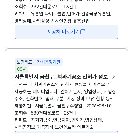
있습니다. 이를 통해 유흥업소 창업 준비, 운영 현황
조회수
399건
다운로드
13건
파악, 정책 수립, 지역 내 업소 분포 및 시설 규모 분석,
키워드
유흥업,나이트클럽,인허가,관광극장유흥업,
안전 점검 등에 활용할 수 있습니다. 또한 해당
영업상태,사업장정보,시설현황,유흥산업
데이터는 관광·유흥 산업 동향 분석, 시설 안전 관리
제공처 바로가기
새창 열림
강화, 지역 상권 변화 파악, 서비스 품질 향상 방안 마련
등 다양한 분야에서 기초 자료로 유용하며, 행정기관·
연구기관·민간 부문 모두에서 실효성 있게 활용할 수
있습니다.
보건의료
자치행정기관
CSV
서울특별시 금천구_치과기공소 인허가 정보
금천구 내 치과기공소의 인허가 현황을 체계적으로
제공하는 데이터입니다. 인허가일자, 영업상태, 사업장
주소, 전화번호, 업태 구분, 기공 장비 보유 현황 등
주요 정보를 포함하며, 기공용 장비의 종류와 수량,
제공기관
서울특별시 금천구
수정일
2026-08-10
영업상태 변동 이력 등 세부 사항도 확인할 수
조회수
580건
다운로드
25건
있습니다. 이를 통해 치과기공소의 운영 실태와 장비
키워드
치과기공소,인공치아,인허가,영업상태,
인프라를 분석할 수 있으며, 치과 보건 정책 수립,
사업장정보,기공장비,보건인프라,의료기술