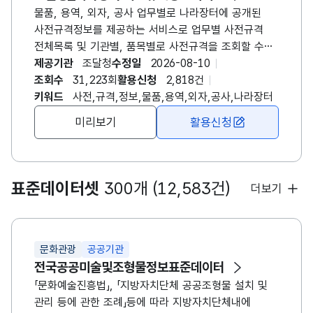
물품, 용역, 외자, 공사 업무별로 나라장터에 공개된
사전규격정보를 제공하는 서비스로 업무별 사전규격
전체목록 및 기관별, 품목별로 사전규격을 조회할 수
있으며 사전규격등록번호, 품명(사업명), 배정예산액,
제공기관
조달청
수정일
2026-08-10
관련규격서파일, 규격서 의견 등을 제공하는 나라장터
조회수
31,223회
활용신청
2,818건
사전규격정보서비스 사전규격공개란? 국가계약법
키워드
사전,규격,정보,물품,용역,외자,공사,나라장터
(정부입찰계약집행기준) 및 지방계약법에 따라 입찰에
미리보기
활용신청
부치는 경우 입찰공고를 등록하기 이전에 미리 물품
또는 용역에 대한 규격을 사전 공개하고 관련 업체가
의견을 제시할 수 있게 하는 절차
표준데이터셋
300개 (12,583건)
더보기
문화관광
공공기관
전국공공미술및조형물정보표준데이터
「문화예술진흥법」, 「지방자치단체 공공조형물 설치 및
관리 등에 관한 조례」등에 따라 지방자치단체내에