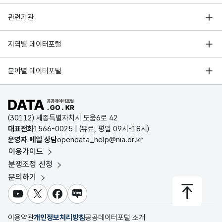
행정안전부
관련기관
한국지능정보사회진흥원
서울 열린데이터광장
지역별 데이터포털
오픈데이터포럼
경기데이터드림
기상자료개방포털
국가정보자원관리원
분야별 데이터포털
부산데이터웨이브
국토교통부 공간정보오픈플랫폼
한국지역정보개발원
D-데이터허브
공공데이터포털 바로가기
환경부 환경데이터포털
인천데이터포털
(30112) 세종특별자치시 도움6로 42
문화데이터광장
대표전화
1566-0025
| (유료, 평일 09시-18시)
울산광역시 데이터포털
운영자 메일 상담
opendata_help@nia.or.kr
농림축산식품 공공데이터포털
이용가이드
전남광주통합특별시 빅데이터 플랫폼
보건의료빅데이터개방시스템
분쟁조정 신청
대전광역시 데이터포털
문의하기
식품의약품안전처 데이터포털
세종특별자치시 데이터포털
교육통계서비스
유튜브
X
페이스북
블로그
충청북도 데이터허브
이용약관
개인정보처리방침
공공데이터포털 소개