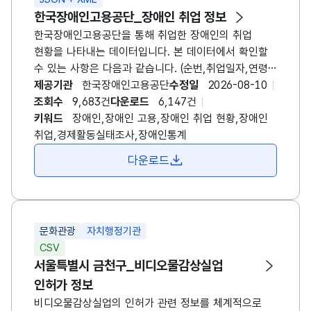
한국장애인고용공단_장애인 취업 정보
한국장애인고용공단을 통해 취업한 장애인의 취업
현황을 나타내는 데이터입니다. 본 데이터에서 확인할
수 있는 사항은 다음과 같습니다. (순번,취업일자,연령,
장애유형,중증여부,근무지역,취업직종대분류) 전체
제공기관
한국장애인고용공단
수정일
2026-08-10
장애인의 고용 현황을 확인하고자 하시는 경우 공단
조회수
9,683건
다운로드
6,147건
고용개발원의 '장애인경제활동실태조사' 또는 'EDI
키워드
장애인,장애인 고용,장애인 취업 현황,장애인
장애인 통계' 등의 자료를 활용해주시기 바랍니다.
취업,경제활동실태조사,장애인통계
다운로드
문화관광
자치행정기관
CSV
서울특별시 금천구_비디오물감상실업
인허가 정보
비디오물감상실업의 인허가 관련 정보를 체계적으로