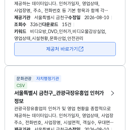
제공하는 데이터입니다. 인허가일자, 영업상태,
사업장명, 주소, 전화번호 등 기본 항목과 함께 각
사업장의 영업 현황, 위치, 시설 규모, 안전 및 편의시설
제공기관
서울특별시 금천구
수정일
2026-08-10
등 세부 정보가 포함되어 있습니다. 이를 통해 업종별
조회수
326건
다운로드
15건
현황 파악, 정책 수립, 창업 준비, 지역 내 문화시설
키워드
비디오방,DVD,인허가,비디오물감상실업,
분포 분석 등에 활용할 수 있습니다. 또한 해당
영업상태,시설현황,문화산업,안전관리
데이터는 지도 기반 서비스 개발, 상권 분석, 문화산업
제공처 바로가기
새창 열림
연구, 시설 안전 관리, 지역 문화 인프라 확충 등 다양한
분야에서 활용도가 높으며, 행정기관·연구기관·민간
기업 모두에 유용한 기초 자료로 쓰입니다.
문화관광
자치행정기관
CSV
서울특별시 금천구_관광극장유흥업 인허가
정보
관광극장유흥업의 인허가 및 영업 현황을 종합적으로
제공하는 데이터입니다. 인허가일자, 영업상태, 사업장
주소, 전화번호, 사업장명, 시설면적, 객실수, 무대면적,
부대시설, 보험 정보 등 다양한 항목을 포함하고
제공기관
서울특별시 금천구
수정일
2026-08-10