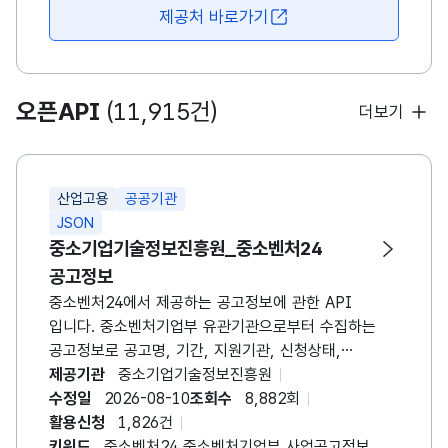
의료기술 동향 파악, 지역 내 치과기공소 분포 조사 등
제공처 바로가기
새창 열림
다양한 분야에서 활용할 수 있습니다. 또한 해당
데이터는 지역 보건 인프라 강화, 치과기공 산업 경쟁력
제고, 장비 현대화 지원 정책 마련 등에도 기초 자료로
유용하게 쓰입니다.
오픈API
(11,915건)
더보기
산업고용
공공기관
JSON
중소기업기술정보진흥원_중소벤처24
공고정보
중소벤처24에서 제공하는 공고정보에 관한 API
입니다. 중소벤처기업부 유관기관으로부터 수집하는
공고정보로 공고명, 기간, 지원기관, 신청상태,
첨부파일 등을 포함합니다. 중소벤처24에서는 그 동안
제공기관
중소기업기술정보진흥원
수집된 기업정보나 증명(확인)서 정보 등을 다른 유관
수정일
2026-08-10
조회수
8,882회
시스템에서 사용할 수 있도록 API를 개발하여
활용신청
1,826건
제공하고 있습니다. 중소벤처24의 API를 사용하면,
키워드
중소벤처24,중소벤처기업부,사업공고정보,