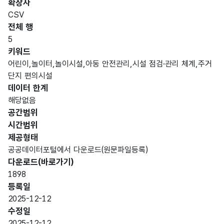
확장자
인분
터타
명
(영문
설명
길이
방식
류
입
CSV
명)
전체 행
데이터 항목 표로 항목명, 항목명(영문명), 항목 설명, 도메인분류
5
가변
키워드
simpl
문자
어린이,놀이터,놀이시설,아동 안전관리,시설 점검·관리 체계,주거
항목
단지
e
단지
형
단지 편의시설
값
255
명
nam
명
(VAR
데이터 한계
없음
e
CHA
해당없음
R)
공간범위
시간범위
Com
가변
제공형태
plex
단지
단지
문자
공공데이터포털에서 다운로드(원문파일등록)
locat
항목
소재
소재
형
다운로드(바로가기)
ion
값
255
지
지
(VAR
1898
(Lot
없음
(지번)
(지번)
CHA
등록일
num
R)
2025-12-12
ber)
수정일
2025-12-12