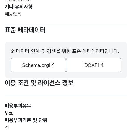
Com
가변
기타 유의사항
단지
plex
단지
문자
해당없음
소재
locat
소재
항목
형
지
ion
지
값
255
(VAR
표준 메타데이터
(도로
(road
(도로
없음
CHA
명)
nam
명)
R)
e)
※ 데이터 연계 및 검색을 위한 표준 메타데이터입니다.
가변
Play
Schema.org
DCAT
문자
놀이
facili
놀이
항목
형
시설
ty
시설
값
255
(VAR
이용 조건 및 라이선스 정보
명
nam
명
없음
CHA
e
R)
비용부과유무
가변
무료
문자
Main
항목
비용부과기준 및 단위
주요
주요
형
facili
값
255
건
시설
시설
(VAR