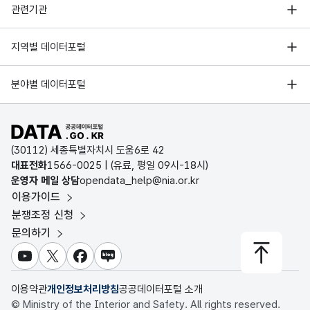
행정안전부
관련기관
한국지능정보사회진흥원
서울 열린데이터광장
지역별 데이터포털
오픈데이터포럼
경기데이터드림
기상자료개방포털
국가정보자원관리원
분야별 데이터포털
부산데이터웨이브
국토교통부 공간정보오픈플랫폼
한국지역정보개발원
D-데이터허브
공공데이터포털 바로가기
환경부 환경데이터포털
인천데이터포털
(30112) 세종특별자치시 도움6로 42
문화데이터광장
대표전화
1566-0025
| (유료, 평일 09시-18시)
울산광역시 데이터포털
운영자 메일 상담
opendata_help@nia.or.kr
농림축산식품 공공데이터포털
이용가이드
전남광주통합특별시 빅데이터 플랫폼
보건의료빅데이터개방시스템
분쟁조정 신청
대전광역시 데이터포털
문의하기
식품의약품안전처 데이터포털
세종특별자치시 데이터포털
교육통계서비스
유튜브
X
페이스북
블로그
충청북도 데이터허브
이용약관
개인정보처리방침
공공데이터포털 소개
© Ministry of the Interior and Safety. All rights reserved.