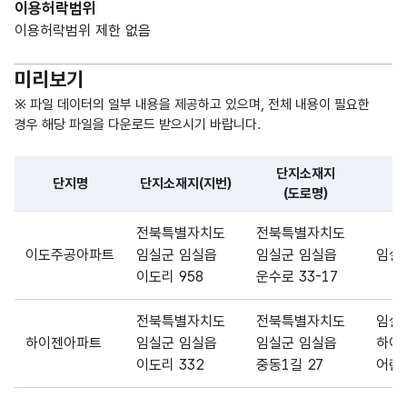
ties
없음
이용허락범위
CHA
이용허락범위 제한 없음
R)
미리보기
※ 파일 데이터의 일부 내용을 제공하고 있으며, 전체 내용이 필요한
경우 해당 파일을 다운로드 받으시기 바랍니다.
단지소재지
단지명
단지소재지(지번)
(도로명)
파일 데이터의 일부 내용의 표로 센터명, 프로그램명, 강습요일,
전북특별자치도
전북특별자치도
이도주공아파트
임실군 임실읍
임실군 임실읍
임실
이도리 958
운수로 33-17
전북특별자치도
전북특별자치도
임실
하이젠아파트
임실군 임실읍
임실군 임실읍
하이
이도리 332
중동1길 27
어린