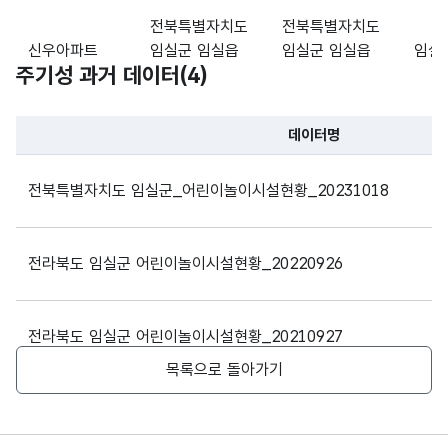
전북특별자치도
전북특별자치도
신우아파트
임실군 임실읍
임실군 임실읍
임실
주기성 과거 데이터(
4
)
이도리 272
운수로 33-22
데이터명
전북특별자치도
전북특별자치도
충경
파일 데이터의 과거 데이터표로 데이터명, 등록일로 구성되어있
데시앙아파트
임실군 임실읍
임실군 임실읍
데시
전북특별자치도 임실군_어린이놀이시설현황_20231018
이도리 970
중동1길 14
어린
전라북도 임실군 어린이놀이시설현황_20220926
전북특별자치도
전북특별자치도
코아
코아루아파트
임실군 임실읍
임실군 호반로
놀이
이도리 561-1
12
전라북도 임실군 어린이놀이시설현황_20210927
목록으로 돌아가기
전라북도 임실군_공동주택_단지내_어린이놀이시설_20170331