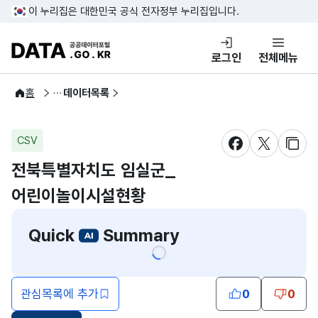
콘텐츠 바로가기
푸터 바로가기
이 누리집은 대한민국 공식 전자정부 누리집입니다.
DATA.GO.KR 공공데이터포털
로그인
전체메뉴
공공데이터
홈
데이터목록
CSV
새창 열림
새창 열림
새창
전북특별자치도 임실군_
어린이놀이시설현황
Quick
Summary
관심목록에 추가
0
0