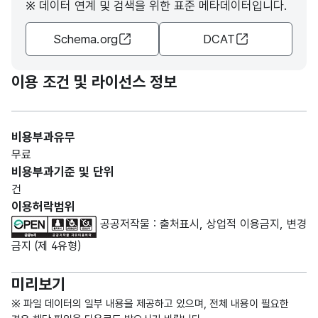
※ 데이터 연계 및 검색을 위한 표준 메타데이터입니다.
분류1
(VAR
분류
CHA
1단계
Schema.org
DCAT
R)
가변
이용 조건 및 라이선스 정보
뉴스
문자
기사
통합
형
통합
20
분류2
(VAR
분류
비용부과유무
CHA
2단계
무료
R)
비용부과기준 및 단위
건
가변
뉴스
이용허락범위
문자
기사
공공저작물 : 출처표시, 상업적 이용금지, 변경
통합
형
통합
20
금지 (제 4유형)
분류3
(VAR
분류
CHA
3단계
R)
미리보기
※ 파일 데이터의 일부 내용을 제공하고 있으며, 전체 내용이 필요한
뉴스