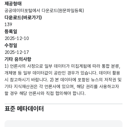
제공형태
공공데이터포털에서 다운로드(원문파일등록)
가변
다운로드(바로가기)
뉴스
문자
139
언론
기사
형
20
등록일
사
생산
(VAR
2025-12-10
자명
CHA
수정일
R)
2025-12-17
기타 유의사항
가변
1) 언론사의 사정으로 일부 데이터가 미집계됨에 따라 통합 분류,
문자
뉴스
개체명 등 일부 데이터값이 공란인 경우가 있습니다. 데이터 활용
형
제목
기사
100
시 참고하시기 바랍니다. 2) 본 데이터에 포함된 뉴스의 저작권 및
(VAR
제목
기타 지식재산권은 각 언론사에 있으며, 해당 권리를 사용하고자
CHA
할 경우 해당 언론사와 직접 협의해야 합니다.
R)
표준 메타데이터
가변
뉴스
문자
기사
통합
형
통합
20