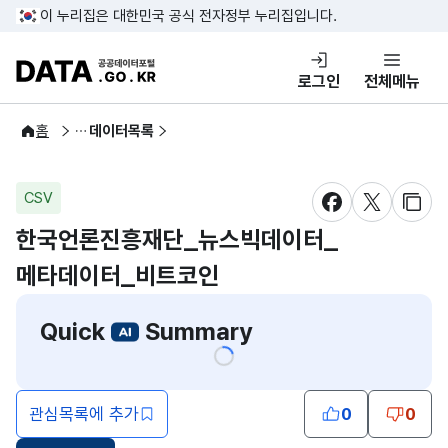
콘텐츠 바로가기
푸터 바로가기
이 누리집은 대한민국 공식 전자정부 누리집입니다.
DATA.GO.KR 공공데이터포털
로그인
전체메뉴
공공데이터
홈
데이터목록
CSV
새창 열림
새창 열림
새창
한국언론진흥재단_뉴스빅데이터_
메타데이터_비트코인
Quick
Summary
관심목록에 추가
0
0