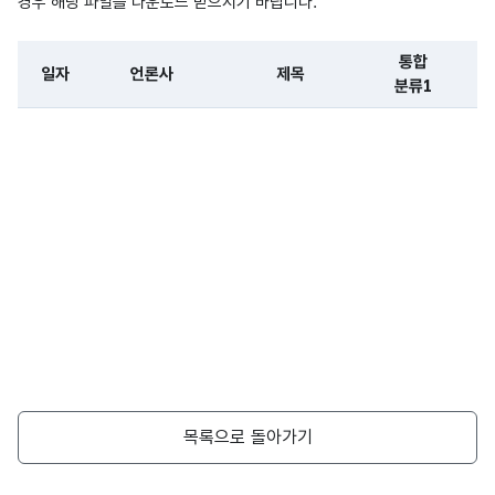
경우 해당 파일을 다운로드 받으시기 바랍니다.
가변
기사
문자
개체
에
형
통합
명
일자
언론사
등장
제목
100
분류1
(VAR
(인물)
한
CHA
파일 데이터의 일부 내용의 표로 센터명, 프로그램명, 강습요일,
인물
R)
명
뉴스
가변
기사
문자
개체
에
형
명
등장
100
(VAR
(지역)
한
CHA
지역
R)
명
뉴스
목록으로 돌아가기
기사
가변
개체
에
문자
명