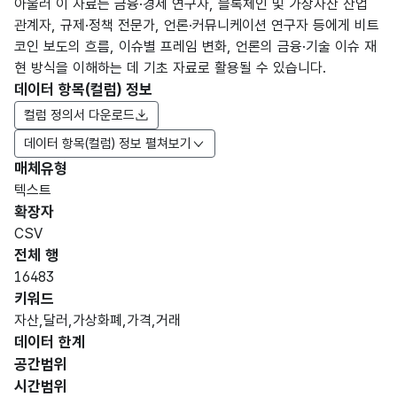
아울러 이 자료는 금융·경제 연구자, 블록체인 및 가상자산 산업
관계자, 규제·정책 전문가, 언론·커뮤니케이션 연구자 등에게 비트
코인 보도의 흐름, 이슈별 프레임 변화, 언론의 금융·기술 이슈 재
현 방식을 이해하는 데 기초 자료로 활용될 수 있습니다.
데이터 항목(컬럼) 정보
컬럼 정의서 다운로드
데이터 항목(컬럼) 정보 펼쳐보기
매체유형
항목
텍스트
도메
데이
항목
명
항목
최대
표현
확장자
인분
터타
명
(영문
설명
길이
방식
류
입
CSV
명)
전체 행
데이터 항목 표로 항목명, 항목명(영문명), 항목 설명, 도메인분류
16483
가변
키워드
뉴스
문자
자산,달러,가상화폐,가격,거래
기사
형
데이터 한계
일자
20
생성
(VAR
공간범위
일
CHA
시간범위
R)