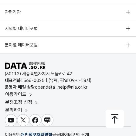
등장
형
(기업
100
한
(VAR
행정안전부
관련기관
_
기업/
CHA
기관)
한국지능정보사회진흥원
기관
R)
서울 열린데이터광장
지역별 데이터포털
명
오픈데이터포럼
경기데이터드림
기상자료개방포털
국가정보자원관리원
분야별 데이터포털
뉴스
부산데이터웨이브
기사
가변
국토교통부 공간정보오픈플랫폼
한국지역정보개발원
에
문자
D-데이터허브
공공데이터포털 바로가기
환경부 환경데이터포털
키워
등장
형
100
인천데이터포털
(30112) 세종특별자치시 도움6로 42
드
한
(VAR
문화데이터광장
대표전화
1566-0025
| (유료, 평일 09시-18시)
주요
CHA
울산광역시 데이터포털
운영자 메일 상담
opendata_help@nia.or.kr
농림축산식품 공공데이터포털
키워
R)
이용가이드
전남광주통합특별시 빅데이터 플랫폼
드
보건의료빅데이터개방시스템
분쟁조정 신청
대전광역시 데이터포털
문의하기
식품의약품안전처 데이터포털
토픽
세종특별자치시 데이터포털
랭크
가변
교육통계서비스
유튜브
X
페이스북
블로그
로
문자
충청북도 데이터허브
특성
추출
형
이용약관
개인정보처리방침
공공데이터포털 소개