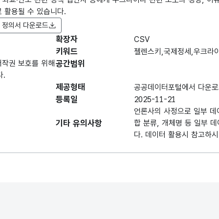
 활용될 수 있습니다.
 정의서 다운로드
확장자
항목명
CSV
항목명
항목 설명
도메인분
(영문명)
키워드
젤렌스키,국제정세,우크라
저작권 보호를 위해
공간범위
데이터 항목 표로 항목명, 항목명(영문명), 항목 
.
뉴스기사
제공형태
주소
빅카인즈
공공데이터포털에서 다운로
주소
등록일
2025-11-21
언론사의 사정으로 일부 데
뉴스기사
기타 유의사항
합 분류, 개체명 등 일부 
일자
생성일
다. 데이터 활용시 참고하시
뉴스기사
언론사
생산자명
뉴스기사
제목
제목