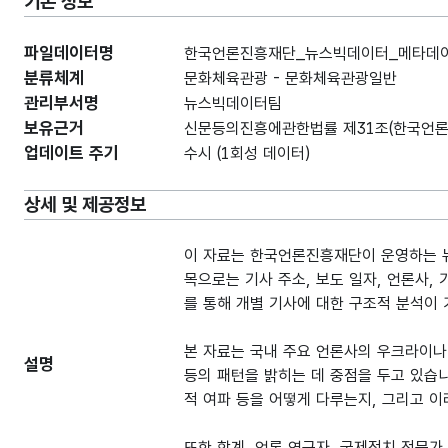
기본 정보
파일데이터명
한국언론진흥재단_뉴스빅데이터_메타데이터
분류체계
문화체육관광 - 문화체육관광일반
관리부서명
뉴스빅데이터팀
보유근거
신문등의진흥에관한법률 제31조(한국언론
업데이트 주기
수시 (1회성 데이터)
상세 및 제공정보
이 자료는 한국언론진흥재단이 운영하는 뉴
목으로는 기사 주소, 보도 일자, 언론사, 기
를 통해 개별 기사에 대한 구조적 분석이
본 자료는 국내 주요 언론사의 우크라이나
설명
등의 패턴을 밝히는 데 중점을 두고 있습니
적 여파 등을 어떻게 다루는지, 그리고 이
또한 학계, 언론 연구자, 국제정치 전문가