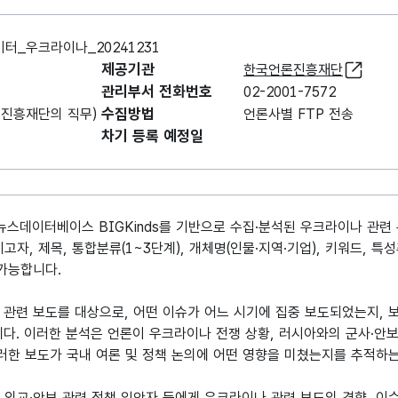
_우크라이나_20241231
제공기관
한국언론진흥재단
관리부서 전화번호
02-2001-7572
수집방법
진흥재단의 직무)
언론사별 FTP 전송
차기 등록 예정일
스데이터베이스 BIGKinds를 기반으로 수집·분석된 우크라이나 관련 
고자, 제목, 통합분류(1~3단계), 개체명(인물·지역·기업), 키워드, 특
 가능합니다.
 관련 보도를 대상으로, 어떤 이슈가 어느 시기에 집중 보도되었는지,
다. 이러한 분석은 언론이 우크라이나 전쟁 상황, 러시아와의 군사·안보
러한 보도가 국내 여론 및 정책 논의에 어떤 영향을 미쳤는지를 추적하는
, 외교·안보 관련 정책 입안자 등에게 우크라이나 관련 보도의 경향, 이