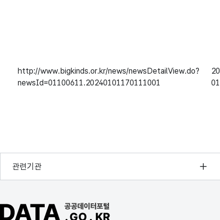
http://www.bigkinds.or.kr/news/newsDetailView.do?
20
newsId=01100611.20240101170111001
01
행정안전부
관련기관
한국지능정보사회진흥원
오픈데이터포럼
공공데이터포털 바로가기
국가정보자원관리원