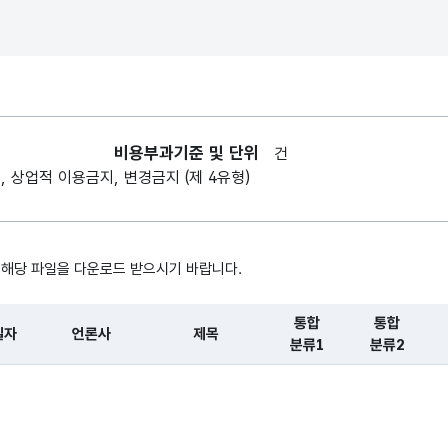
뉴스기사
통합
통합 분류
분류1
1단계
뉴스기사
통합
통합 분류
비용부과기준 및 단위
건
분류2
2단계
, 상업적 이용금지, 변경금지 (제 4유형)
뉴스기사
통합
통합 분류
분류3
3단계
 해당 파일을 다운로드 받으시기 바랍니다.
뉴스기사에
통합
통합
개체명
일자
언론사
제목
등장한
분류1
분류2
(인물)
인물명
, 시간, 장소로 구성되어있습니다.
뉴스기사에
개체명
등장한
(지역)