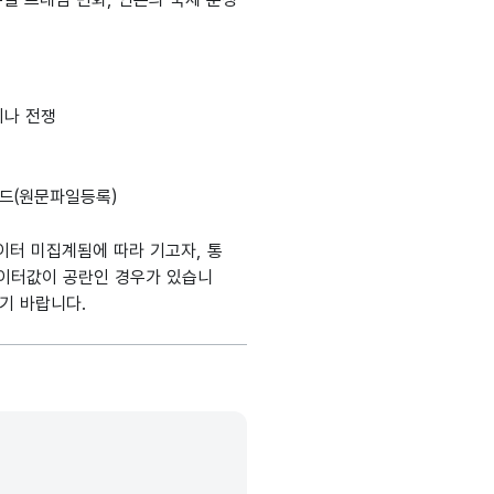
생성출처
류
데이터타입
최대길이
표현방식
단위
이나 전쟁
정보시스템명
D
설명, 도메인분류, 데이터타입, 최대길이, 표현방식, 단위, 생성출처(
가변문자형
100
-
드(원문파일등록)
(VARCHAR)
이터 미집계됨에 따라 기고자, 통
가변문자형
데이터값이 공란인 경우가 있습니
20
-
(VARCHAR)
기 바랍니다.
가변문자형
20
-
(VARCHAR)
가변문자형
100
-
(VARCHAR)