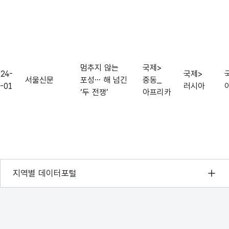
지역명
뉴스기사에
개체명
등장한
(기업_
기업/
기관)
기관명
멈추지 않는
국제>
24-
국제>
서울신문
포성… 해 넘긴
중동_
-01
러시아
뉴스기사에
‘두 전쟁’
아프리카
등장한
키워드
주요
키워드
토픽랭크로
특성추출
추출한
서울 열린데이터광장
지역별 데이터포털
연관키워드
경기데이터드림
뉴스기사
부산데이터웨이브
본문
본문
D-데이터허브