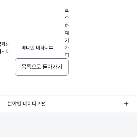
우크라이나, 미국,
우크라, 유럽,
가변문자형
하르키우, 시리아,
친이, 우크라
100
-
(VARCHAR)
예멘, 동남부,
안전보장이사
키이우, 카타르,
정보부, 로이
국제>
베냐민 네타냐후
가자지구, 이스라엘,
하마스, 이스
아시아
피비린, 중동,
유대교, 러시
가변문자형
드니프로, 장악,
보건부, 네타
100
-
목록으로 돌아가기
(VARCHAR)
벨고로드,
이집트
팔레스타인, 홍해,
오데사, 러시아
가변문자형
100
-
기상자료개방포털
(VARCHAR)
분야별 데이터포털
국토교통부 공간정보오픈플랫폼
가변문자형
환경부 환경데이터포털
500
-
(VARCHAR)
문화데이터광장