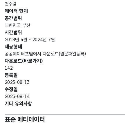
연번
연번
(NU
10
견수렴
MER
데이터 한계
IC)
공간범위
대한민국 부산
가변
시간범위
문자
설문
설문
2018년 4월 - 2024년 7월
형
조사
조사
99
제공형태
(VAR
명
명
공공데이터포털에서 다운로드(원문파일등록)
CHA
다운로드(바로가기)
R)
142
등록일
가변
2025-08-13
설문
문자
설문
수정일
조사
형
시작
10
2025-08-14
시작
(VAR
일
기타 유의사항
일자
CHA
R)
표준 메타데이터
가변