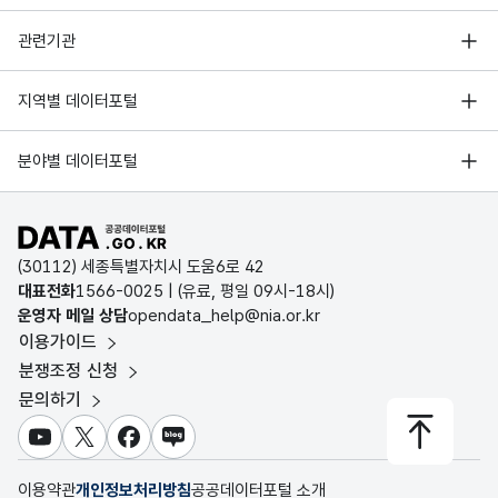
6
부산교통공사 중장기경영계획 수립 설문조사
행정안전부
관련기관
한국지능정보사회진흥원
서울 열린데이터광장
지역별 데이터포털
7
부산교통공사 사회적 가치 창출 혁신추진 관련 시민의견 
오픈데이터포럼
경기데이터드림
기상자료개방포털
국가정보자원관리원
분야별 데이터포털
부산데이터웨이브
8
2018년 하반기 열차 내 안내방송 설문조사
국토교통부 공간정보오픈플랫폼
한국지역정보개발원
D-데이터허브
공공데이터포털 바로가기
환경부 환경데이터포털
인천데이터포털
(30112) 세종특별자치시 도움6로 42
9
부산교통공사 고객모니터 4분기 설문조사
문화데이터광장
대표전화
1566-0025
| (유료, 평일 09시-18시)
울산광역시 데이터포털
운영자 메일 상담
opendata_help@nia.or.kr
농림축산식품 공공데이터포털
이용가이드
전남광주통합특별시 빅데이터 플랫폼
10
2018년 홈페이지 고객만족도조사
보건의료빅데이터개방시스템
분쟁조정 신청
대전광역시 데이터포털
문의하기
식품의약품안전처 데이터포털
세종특별자치시 데이터포털
11
2018년 하반기 민원서비스에 대한 만족도 측정 설문조사
교육통계서비스
유튜브
X
페이스북
블로그
충청북도 데이터허브
이용약관
개인정보처리방침
공공데이터포털 소개