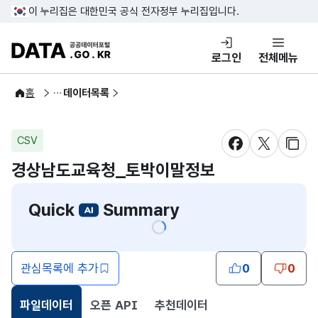
콘텐츠 바로가기
푸터 바로가기
이 누리집은 대한민국 공식 전자정부 누리집입니다.
DATA.GO.KR 공공데이터포털
로그인
전체메뉴
공공데이터
홈
데이터목록
CSV
새창 열림
새창 열림
새창
경상남도교육청_토박이말정보
Quick
Summary
관심목록에 추가
0
0
파일데이터
오픈 API
추천데이터
선택됨