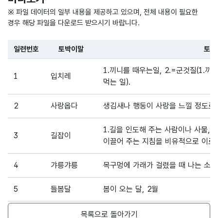
※ 파일 데이터의 일부 내용을 제공하고 있으며, 전체 내용이 필요한
경우 해당 파일을 다운로드 받으시기 바랍니다.
일련번호
토박이말
토박
파일 데이터의 일부 내용의 표로 센터명, 프로그램명, 강습요일,
1.끼니를 때우는일, 2.=군것질(1.
1
입치레
먹는 일).
2
사랑옵다
생김새나 행동이 사랑을 느낄 정도로 
1.길을 인도해 주는 사람이나 사물,
3
길잡이
이끌어 주는 지침을 비유적으로 이르는
4
갸릉갸릉
목구멍에 가래가 걸렸을 때 나는 소리
5
들봄달
봄이 오는 달, 2월
6
배쫑배쫑
산새들이 잇달아 우는 소리
목록으로 돌아가기