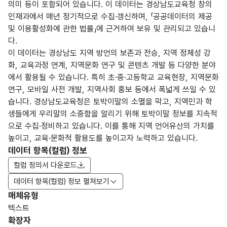
의미 등이 포함되어 있습니다. 이 데이터는 경상남도교육청 창의
인재과에서 매년 정기적으로 수집·갱신하며, 「공공데이터의 제공
및 이용활성화에 관한 법률」에 근거하여 보유 및 관리되고 있습니
다.
이 데이터는 경상남도 지역 방언의 보존과 전승, 지역 정체성 강
화, 교육과정 연계, 지역문화 연구 및 콘텐츠 개발 등 다양한 분야
에서 활용될 수 있습니다. 특히 초·중·고등학교 교육현장, 지역문화
연구, 모바일 사전 개발, 지역사회 홍보 등에서 폭넓게 쓰일 수 있
습니다. 경상남도교육청은 토박이말의 소멸을 막고, 지역민과 학
생들에게 우리말의 소중함을 알리기 위해 토박이말 정보를 지속적
으로 수집·정비하고 있습니다. 이를 통해 지역 언어유산의 가치를
높이고, 교육·문화적 활용도를 높이고자 노력하고 있습니다.
데이터 항목(컬럼) 정보
컬럼 정의서 다운로드
데이터 항목(컬럼) 정보 펼쳐보기
매체유형
항목
텍스트
도메
데이
항목
명
항목
최대
표현
확장자
인분
터타
명
(영문
설명
길이
방식