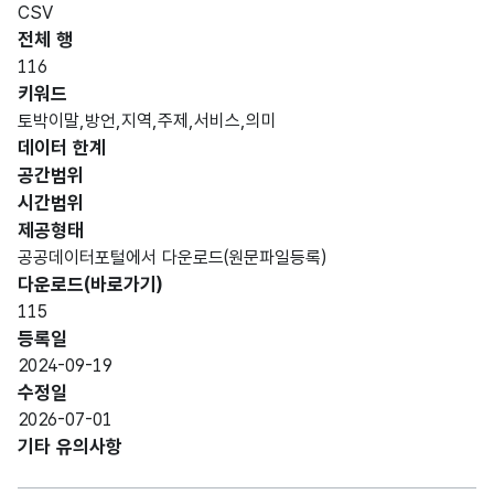
류
입
CSV
명)
전체 행
데이터 항목 표로 항목명, 항목명(영문명), 항목 설명, 도메인분류
116
숫자
키워드
데이
형
토박이말,방언,지역,주제,서비스,의미
일련
REG
터
(NU
10
데이터 한계
번호
_SN
일련
MER
번호
공간범위
IC)
시간범위
제공형태
가변
공공데이터포털에서 다운로드(원문파일등록)
문자
NAT
다운로드(바로가기)
토박
토박
형
IVE_
100
115
이말
이말
(VAR
NM
등록일
CHA
2024-09-19
R)
수정일
2026-07-01
가변
기타 유의사항
NAT
문자
토박
토박
IVE_
형
이말
이말
200