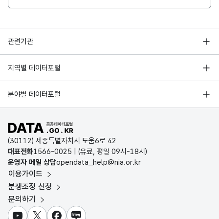
7
윤슬
햇빛이나 달빛에 비치어 반짝이는 잔
행정안전부
관련기관
8
우지끈
크고 단단한 물건이 갑자기 부서지거
한국지능정보사회진흥원
서울 열린데이터광장
9
뇌다
같은 말을 자꾸 되풀이하여 말하다
지역별 데이터포털
오픈데이터포럼
경기데이터드림
10
알나리깔나리
놀리는 말, 얼레리 꼴레리
기상자료개방포털
국가정보자원관리원
분야별 데이터포털
부산데이터웨이브
국토교통부 공간정보오픈플랫폼
한국지역정보개발원
11
밑감
어떤 물건을 만드는 재료, 원료
D-데이터허브
공공데이터포털 바로가기
환경부 환경데이터포털
인천데이터포털
12
기껍다
은근히 마음속으로 기쁘게 여기다.
(30112) 세종특별자치시 도움6로 42
문화데이터광장
대표전화
1566-0025
| (유료, 평일 09시-18시)
울산광역시 데이터포털
운영자 메일 상담
13
사그라지다
opendata_help@nia.or.kr
삭아서 없어지다
농림축산식품 공공데이터포털
이용가이드
전남광주통합특별시 빅데이터 플랫폼
보건의료빅데이터개방시스템
분쟁조정 신청
14
아리땁다
사랑스럽고 아름답다.
대전광역시 데이터포털
문의하기
식품의약품안전처 데이터포털
세종특별자치시 데이터포털
15
적바림
중요한 내용을 간단히 적어 놓는 것,