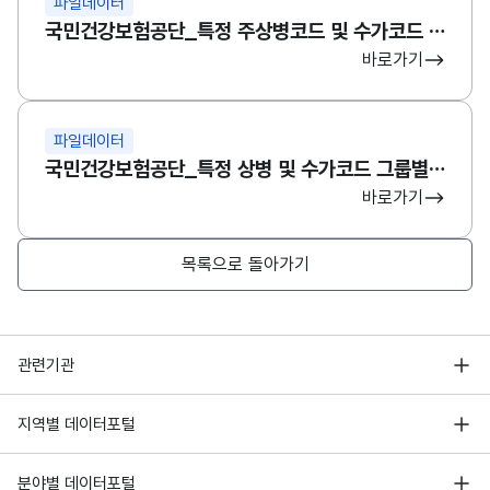
파일데이터
국민건강보험공단_특정 주상병코드 및 수가코드 그룹별 진료현황D
바로가기
파일데이터
국민건강보험공단_특정 상병 및 수가코드 그룹별 진료환자 정보A
바로가기
목록으로 돌아가기
행정안전부
관련기관
한국지능정보사회진흥원
서울 열린데이터광장
지역별 데이터포털
오픈데이터포럼
경기데이터드림
기상자료개방포털
국가정보자원관리원
분야별 데이터포털