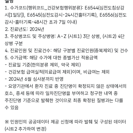
설명
1. 수가코드(행위코드_건강보험행위분류): E6544(심전도침상감
시[1일당]), E6545(심전도감시-24시간홀터기록), E6556(심전도
감시-홀터기록-48시간 초과 7일 이내)
2. 진료년도: 2024년
3. 주상병코드 및 주상병명: A~Z (시트1) 3단 상병, (시트2) 4단
상병 구분
4. 진료인원 및 진료건수: 해당 구분별 진료인원(중복제외) 및 건수
5. 수가금액: 해당 수가에 대한 종별가산 적용금액
- 진료일 기준(한의분류 제외, 약국 제외)
- 건강보험 급여실적(의료급여 제외)이며, 비급여는 제외
- 2024년 6월 심사분까지 반영
- 요양기관에서 환자 진료 중 진단명이 확정되지 않은 상태에서의
호소, 증세 등에 따라 일차진단명을 부여하고 청구한 내역 중
주진단명 기준으로 발췌한 것이므로 최종 확정된 질병과는 다를
수 있음
※ 민원인의 공공데이터 제공 신청에 따라 발췌 및 구성된 데이터
(시트2 추가하여 변경)