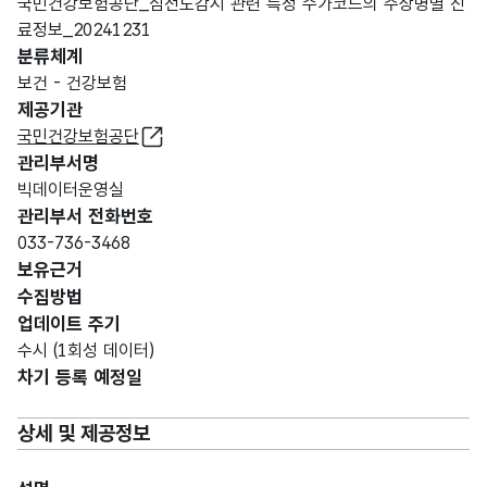
국민건강보험공단_심전도감시 관련 특정 수가코드의 주상병별 진
료정보_20241231
분류체계
보건 - 건강보험
제공기관
국민건강보험공단
관리부서명
빅데이터운영실
관리부서 전화번호
033-736-3468
보유근거
수집방법
업데이트 주기
수시 (1회성 데이터)
차기 등록 예정일
상세 및 제공정보