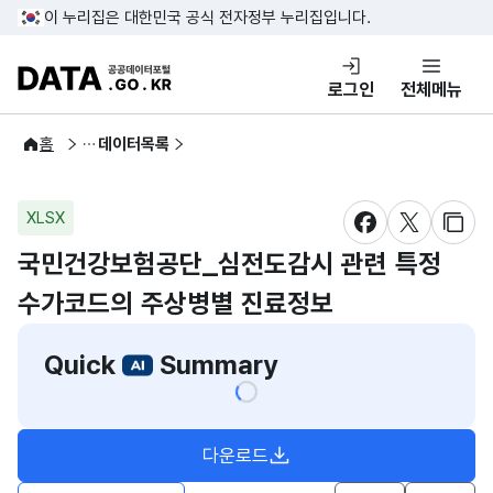
콘텐츠 바로가기
푸터 바로가기
이 누리집은 대한민국 공식 전자정부 누리집입니다.
DATA.GO.KR 공공데이터포털
로그인
전체메뉴
공공데이터
홈
데이터목록
XLSX
새창 열림
새창 열림
새창
국민건강보험공단_심전도감시 관련 특정
수가코드의 주상병별 진료정보
Quick
Summary
다운로드