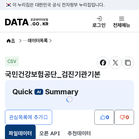
콘텐츠 바로가기
푸터 바로가기
이 누리집은 대한민국 공식 전자정부 누리집입니다.
DATA.GO.KR 공공데이터포털
로그인
전체메뉴
공공데이터
홈
데이터목록
CSV
새창 열림
새창 열림
새창
국민건강보험공단_검진기관기본
Quick
Summary
관심목록에 추가
0
0
파일데이터
오픈 API
추천데이터
선택됨