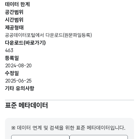
형
데이터 한계
기관
기관
100
(VAR
명
명
공간범위
CHA
시간범위
R)
제공형태
공공데이터포털에서 다운로드(원문파일등록)
가변
다운로드(바로가기)
문자
소재
소재
463
형
지주
지주
100
등록일
(VAR
소
소
2024-08-20
CHA
수정일
R)
2025-06-25
기타 유의사항
가변
문자
표준 메타데이터
우편
우편
형
100
번호
번호
(VAR
CHA
※ 데이터 연계 및 검색을 위한 표준 메타데이터입니다.
R)