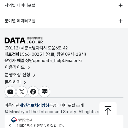
서울 열린데이터광장
지역별 데이터포털
오픈데이터포럼
경기데이터드림
기상자료개방포털
국가정보자원관리원
분야별 데이터포털
한림의원
경기도가평군가평읍석봉로218
부산데이터웨이브
국토교통부 공간정보오픈플랫폼
한국지역정보개발원
D-데이터허브
공공데이터포털 바로가기
환경부 환경데이터포털
인천데이터포털
(30112) 세종특별자치시 도움6로 42
문화데이터광장
서울치과의원
강원특별자치도강릉시주문진읍주문
대표전화
1566-0025
| (유료, 평일 09시-18시)
울산광역시 데이터포털
운영자 메일 상담
opendata_help@nia.or.kr
농림축산식품 공공데이터포털
이용가이드
전남광주통합특별시 빅데이터 플랫폼
보건의료빅데이터개방시스템
분쟁조정 신청
대전광역시 데이터포털
서울연치과의원
경기도김포시풍무로202층218.2
문의하기
식품의약품안전처 데이터포털
세종특별자치시 데이터포털
교육통계서비스
유튜브
X
페이스북
블로그
충청북도 데이터허브
이용약관
개인정보처리방침
공공데이터포털 소개
손병민산부인과의원
울산광역시남구삼산중로86(삼산동
© Ministry of the Interior and Safety. All rights reserved.
행정안전부
이 누리집은 행정안전부 누리집입니다.