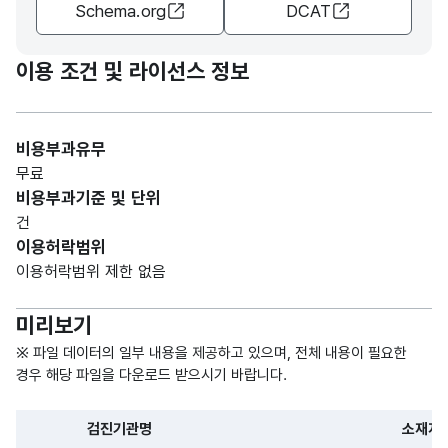
Schema.org
DCAT
가변
문자
전화
전화
형
이용 조건 및 라이선스 정보
100
번호
번호
(VAR
CHA
R)
비용부과유무
무료
비용부과기준 및 단위
건
이용허락범위
이용허락범위 제한 없음
미리보기
※ 파일 데이터의 일부 내용을 제공하고 있으며, 전체 내용이 필요한
경우 해당 파일을 다운로드 받으시기 바랍니다.
검진기관명
소재지