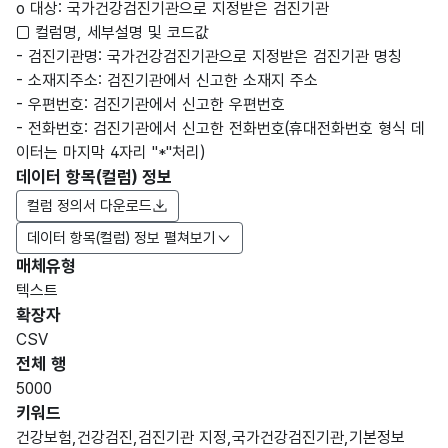
o 대상: 국가건강검진기관으로 지정받은 검진기관
□ 컬럼명, 세부설명 및 코드값
- 검진기관명: 국가건강검진기관으로 지정받은 검진기관 명칭
- 소재지주소: 검진기관에서 신고한 소재지 주소
- 우편번호: 검진기관에서 신고한 우편번호
- 전화번호: 검진기관에서 신고한 전화번호(휴대전화번호 형식 데
이터는 마지막 4자리 "*"처리)
데이터 항목(컬럼) 정보
컬럼 정의서 다운로드
데이터 항목(컬럼) 정보 펼쳐보기
매체유형
항목
텍스트
도메
데이
항목
명
항목
최대
표현
확장자
인분
터타
명
(영문
설명
길이
방식
류
입
CSV
명)
전체 행
데이터 항목 표로 항목명, 항목명(영문명), 항목 설명, 도메인분류
5000
가변
키워드
문자
건강보험,건강검진,검진기관 지정,국가건강검진기관,기본정보
검진
검진