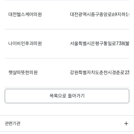
파일 데이터의 일부 내용의 표로 센터명, 프로그램명, 강습요일,
대전헬스케어의원
대전광역시중구중앙로69지하1층(
나이비인후과의원
서울특별시은평구통일로738(불광
햇살따뜻한의원
강원특별자치도춘천시경춘로2353
목록으로 돌아가기
경기도군포시산본로323번길16-1
더건강한내과의원
(산본동)
행정안전부
관련기관
의흥동산의원
대구광역시군위군의흥면읍내리42
한국지능정보사회진흥원