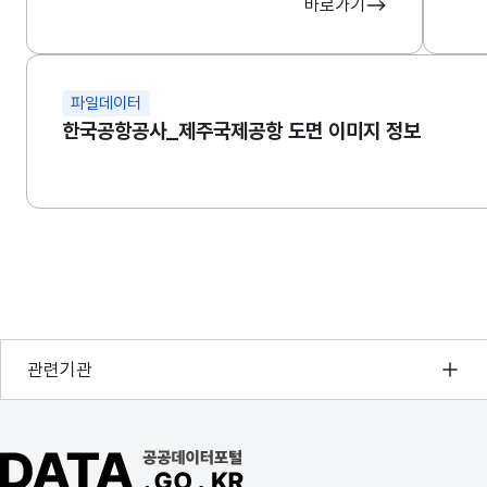
바로가기
파일데이터
한국공항공사_제주국제공항 도면 이미지 정보
행정안전부
관련기관
한국지능정보사회진흥원
오픈데이터포럼
공공데이터포털 바로가기
국가정보자원관리원