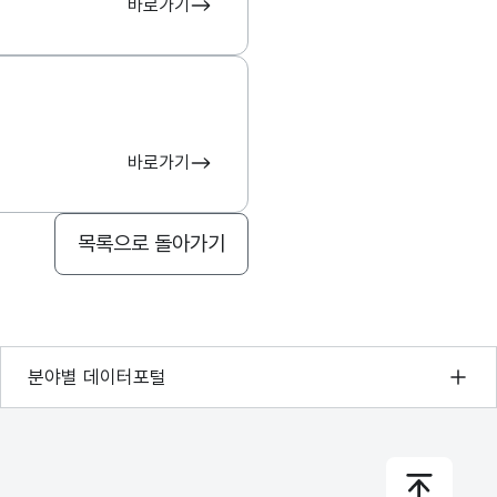
바로가기
바로가기
목록으로 돌아가기
기상자료개방포털
분야별 데이터포털
국토교통부 공간정보오픈플랫폼
환경부 환경데이터포털
문화데이터광장