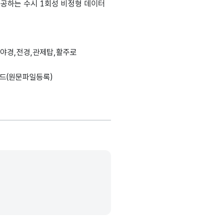
공하는 수시 1회성 비정형 데이터
,야경,전경,관제탑,활주로
드(원문파일등록)