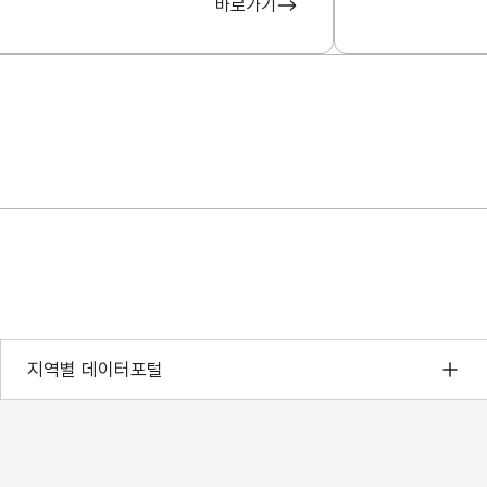
바로가기
서울 열린데이터광장
지역별 데이터포털
경기데이터드림
부산데이터웨이브
D-데이터허브