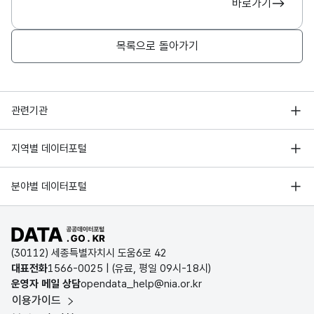
바로가기
목록으로 돌아가기
행정안전부
관련기관
한국지능정보사회진흥원
서울 열린데이터광장
지역별 데이터포털
오픈데이터포럼
경기데이터드림
기상자료개방포털
국가정보자원관리원
분야별 데이터포털
부산데이터웨이브
국토교통부 공간정보오픈플랫폼
한국지역정보개발원
D-데이터허브
공공데이터포털 바로가기
환경부 환경데이터포털
인천데이터포털
(30112) 세종특별자치시 도움6로 42
문화데이터광장
대표전화
1566-0025
| (유료, 평일 09시-18시)
울산광역시 데이터포털
운영자 메일 상담
opendata_help@nia.or.kr
농림축산식품 공공데이터포털
이용가이드
전남광주통합특별시 빅데이터 플랫폼
보건의료빅데이터개방시스템