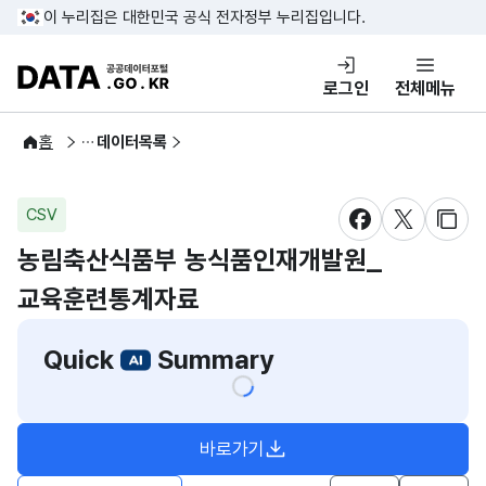
콘텐츠 바로가기
푸터 바로가기
이 누리집은 대한민국 공식 전자정부 누리집입니다.
DATA.GO.KR 공공데이터포털
로그인
전체메뉴
공공데이터
홈
데이터목록
CSV
새창 열림
새창 열림
새창
농림축산식품부 농식품인재개발원_
교육훈련통계자료
Quick
Summary
바로가기
새창열림