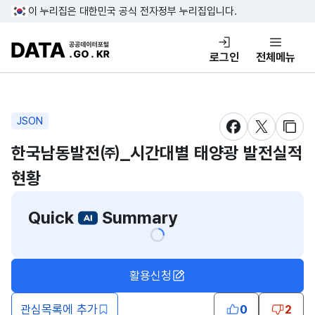
콘텐츠 바로가기
푸터 바로가기
이 누리집은 대한민국 공식 전자정부 누리집입니다.
DATA.GO.KR 공공데이터포털
로그인
전체메뉴
JSON
새창 열림
새창 열림
새창
한국남동발전㈜_시간대별 태양광 발전실적
현황
Quick
Summary
활용신청
관심목록에 추가
0
2