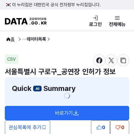
콘텐츠 바로가기
푸터 바로가기
이 누리집은 대한민국 공식 전자정부 누리집입니다.
DATA.GO.KR 공공데이터포털
로그인
전체메뉴
공공데이터
홈
데이터목록
CSV
새창 열림
새창 열림
새창
서울특별시 구로구_공연장 인허가 정보
Quick
Summary
바로가기
새창열림
관심목록에 추가
0
0