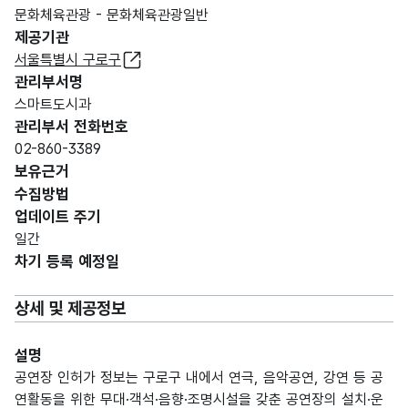
문화체육관광 - 문화체육관광일반
제공기관
서울특별시 구로구
관리부서명
스마트도시과
관리부서 전화번호
02-860-3389
보유근거
수집방법
업데이트 주기
일간
차기 등록 예정일
상세 및 제공정보
설명
공연장 인허가 정보는 구로구 내에서 연극, 음악공연, 강연 등 공
연활동을 위한 무대·객석·음향·조명시설을 갖춘 공연장의 설치·운