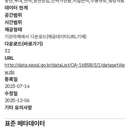
공연,무대,연극,공연장업,인허가현황,시설면적,수용규모,행정자료
데이터 한계
공간범위
시간범위
제공형태
기관자체에서 다운로드(제공데이터URL기재)
다운로드(바로가기)
32
URL
http://data.seoul.go.kr/dataList/OA-16858/S/1/datasetVie
w.do
등록일
2023-07-14
수정일
2025-12-06
기타 유의사항
표준 메타데이터