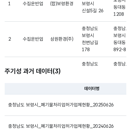
보령시
가변
1
수집운반업
(합)보령환경
보령시
폐기
동대동
문자
신설5길 26
물리
1208
형
경도
처리
20
(VAR
업소
CHA
충청남도
충청남도
경도
R)
보령시
보령시
2
수집운반업
삼원환경(주)
천변남길
동대동
178
892-8
폐기
가변
물리
문자
처리
충청남도
충청남도
전화
형
주기성 과거 데이터(
3
)
업소
㈜
보령시
20
보령시
번호
3
수집운반업
(VAR
의
동부환경산업
대천방조제로
대천동
CHA
전화
53
1459
R)
데이터명
번호
파일 데이터의 과거 데이터표로 데이터명, 등록일로 구성되어있
충청남도
충청남도
충청남도 보령시_폐기물처리업허가업체현황_20250626
폐기
가변
보령시
보령시
㈜
4
수집운반업
물리
문자
남포면
남포면
보령환경산업
처리
형
평촌밤섬길
양항리
업종
20
충청남도 보령시_폐기물처리업허가업체현황_20240626
업소
(VAR
218-191
산 6-48