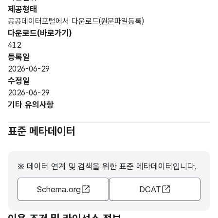
제공형태
가변
폐기
공공데이터포털에서 다운로드(원문파일등록)
문자
물처
다운로드(바로가기)
형
구분
리업
10
412
(VAR
의
등록일
CHA
구분
2026-06-29
R)
수정일
2026-06-29
가변
폐기
기타 유의사항
문자
물처
업소
형
리업
20
표준 메타데이터
명
(VAR
소의
CHA
명칭
R)
※ 데이터 연계 및 검색을 위한 표준 메타데이터입니다.
폐기
가변
Schema.org
DCAT
소재
물리
문자
지
처리
형
도로
업소
50