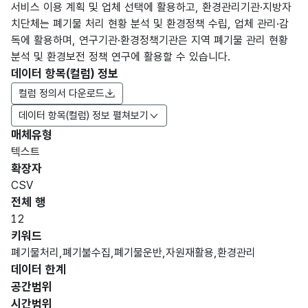
서비스 이용 계획 및 업체 선택에 활용하고, 환경관리기관·지방자
치단체는 폐기물 처리 현황 분석 및 환경정책 수립, 업체 관리·감
독에 활용하며, 연구기관·환경정책기관은 지역 폐기물 관리 현황
분석 및 환경보전 정책 연구에 활용할 수 있습니다.
데이터 항목(컬럼) 정보
컬럼 정의서 다운로드
데이터 항목(컬럼) 정보 펼쳐보기
매체유형
항목
텍스트
도메
데이
항목
명
항목
최대
표현
확장자
인분
터타
명
(영문
설명
길이
방식
류
입
CSV
명)
전체 행
데이터 항목 표로 항목명, 항목명(영문명), 항목 설명, 도메인분류
12
숫자
키워드
데이
형
폐기물처리,폐기불수집,폐기물운반,자원재활용,환경관리
연번
터
(NU
3
데이터 한계
연번
MER
공간범위
IC)
시간범위