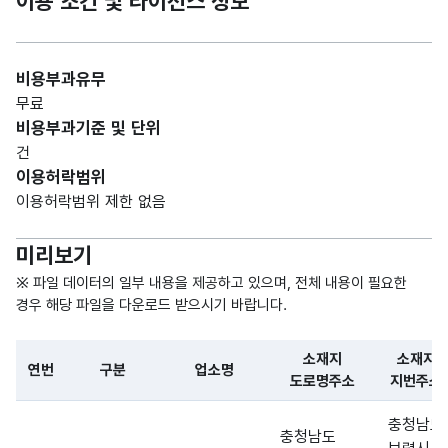
이용 조건 및 라이선스 정보
(VAR
명주
도로
CHA
소
명주
R)
소
비용부과유무
무료
폐기
가변
비용부과기준 및 단위
소재
물리
문자
건
지
처리
형
50
이용허락범위
지번
업소
(VAR
이용허락범위 제한 없음
주소
지번
CHA
주소
R)
미리보기
가변
※ 파일 데이터의 일부 내용을 제공하고 있으며, 전체 내용이 필요한
폐기
문자
경우 해당 파일을 다운로드 받으시기 바랍니다.
물리
형
위도
처리
20
(VAR
소재지
소재지
업소
연번
구분
업소명
CHA
도로명주소
지번주소
위도
R)
파일 데이터의 일부 내용의 표로 센터명, 프로그램명, 강습요일,
충청남도
충청남도