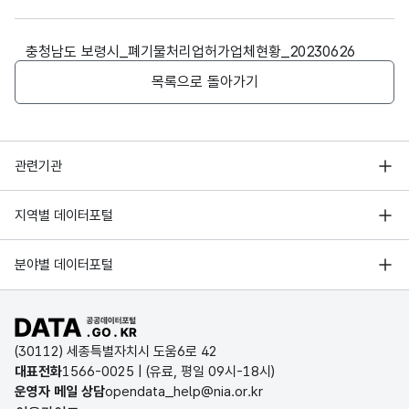
의
CHA
업종
R)
충청남도
충청남도
충청남도 보령시_폐기물처리업허가업체현황_20230626
보령시
보령시
㈜
5
수집운반업
가변
웅천읍
웅천읍
목록으로 돌아가기
서해특수운송
데이
데이
문자
장터중앙길
대창리
터기
터기
형
155
353-12
10
준일
준일
(VAR
행정안전부
자
자
CHA
충청남도
충청남도
관련기관
R)
보령시
보령시
한국지능정보사회진흥원
㈜
6
수집운반업
웅천읍
웅천읍
서울 열린데이터광장
지역별 데이터포털
보령이엔씨
오픈데이터포럼
산업단지길
구룡리
경기데이터드림
39
2-4
기상자료개방포털
국가정보자원관리원
분야별 데이터포털
부산데이터웨이브
국토교통부 공간정보오픈플랫폼
한국지역정보개발원
충청남도
충청남도
D-데이터허브
보령시
보령시
공공데이터포털 바로가기
환경부 환경데이터포털
7
수집운반업
은포산업(주)
주교면
주교면
인천데이터포털
(30112) 세종특별자치시 도움6로 42
문화데이터광장
울계큰길
관창리
대표전화
1566-0025
| (유료, 평일 09시-18시)
울산광역시 데이터포털
66-1
381-3
운영자 메일 상담
opendata_help@nia.or.kr
농림축산식품 공공데이터포털