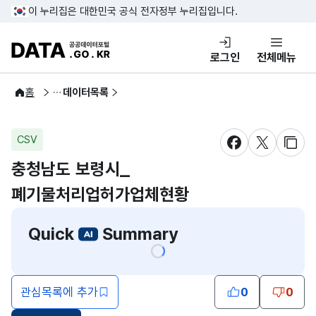
콘텐츠 바로가기
푸터 바로가기
이 누리집은 대한민국 공식 전자정부 누리집입니다.
DATA.GO.KR 공공데이터포털
로그인
전체메뉴
공공데이터
홈
데이터목록
CSV
새창 열림
새창 열림
새창
충청남도 보령시_
폐기물처리업허가업체현황
Quick
Summary
관심목록에 추가
0
0