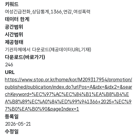
키워드
여성긴급전화,상담통계,1366,연감,여성폭력
데이터 한계
공간범위
시간범위
제공형태
기관자체에서 다운로드(제공데이터URL기재)
다운로드(바로가기)
246
URL
https://www.stop.or.kr/home/kor/M209317954/promotion/
published/publication/index.do?urlPos=A&idx=&idx2=&sear
chKeyword=%EC%97%AC%EC%84%B1%EA%B8%B4%E
A%B8%89%EC%A0%84%ED%99%941366+2025+%EC%9
7%B0%EA%B0%90&pageIndex=1
등록일
2026-05-21
수정일