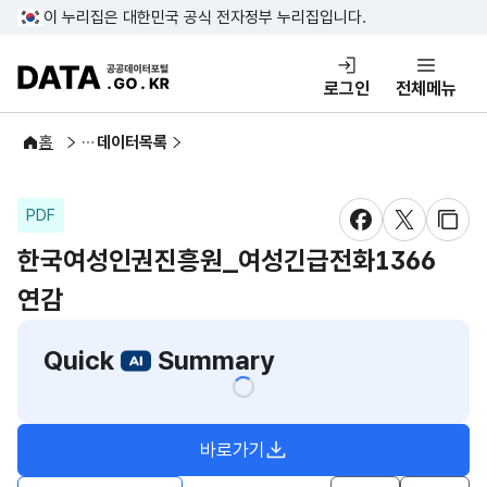
콘텐츠 바로가기
푸터 바로가기
이 누리집은 대한민국 공식 전자정부 누리집입니다.
DATA.GO.KR 공공데이터포털
로그인
전체메뉴
공공데이터
홈
데이터목록
PDF
새창 열림
새창 열림
새창
한국여성인권진흥원_여성긴급전화1366
연감
Quick
Summary
바로가기
새창열림