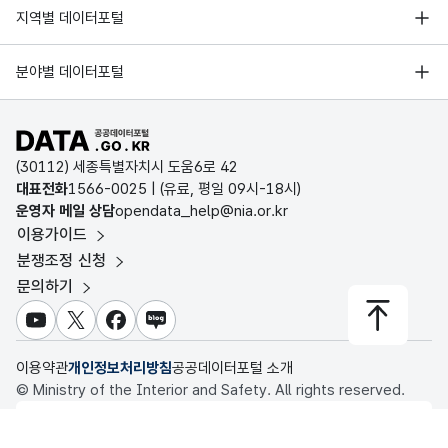
서울 열린데이터광장
지역별 데이터포털
오픈데이터포럼
경기데이터드림
기상자료개방포털
국가정보자원관리원
분야별 데이터포털
부산데이터웨이브
국토교통부 공간정보오픈플랫폼
한국지역정보개발원
D-데이터허브
공공데이터포털 바로가기
환경부 환경데이터포털
인천데이터포털
(30112) 세종특별자치시 도움6로 42
문화데이터광장
대표전화
1566-0025
| (유료, 평일 09시-18시)
울산광역시 데이터포털
운영자 메일 상담
opendata_help@nia.or.kr
농림축산식품 공공데이터포털
이용가이드
전남광주통합특별시 빅데이터 플랫폼
보건의료빅데이터개방시스템
분쟁조정 신청
대전광역시 데이터포털
문의하기
식품의약품안전처 데이터포털
세종특별자치시 데이터포털
교육통계서비스
유튜브
X
페이스북
블로그
충청북도 데이터허브
이용약관
개인정보처리방침
공공데이터포털 소개
© Ministry of the Interior and Safety. All rights reserved.
행정안전부
이 누리집은 행정안전부 누리집입니다.