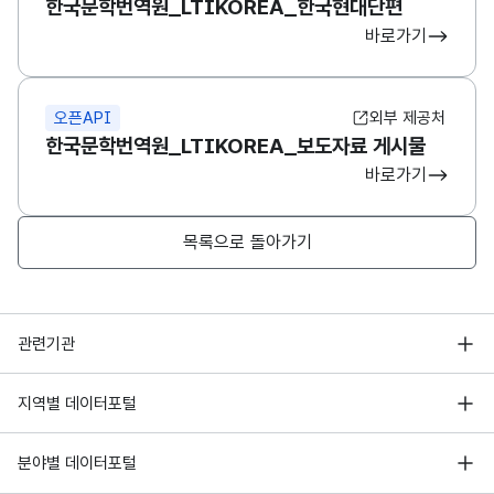
한국문학번역원_LTIKOREA_한국현대단편
바로가기
오픈API
외부 제공처
한국문학번역원_LTIKOREA_보도자료 게시물
바로가기
목록으로 돌아가기
행정안전부
관련기관
한국지능정보사회진흥원
서울 열린데이터광장
지역별 데이터포털
오픈데이터포럼
경기데이터드림
기상자료개방포털
국가정보자원관리원
분야별 데이터포털
부산데이터웨이브