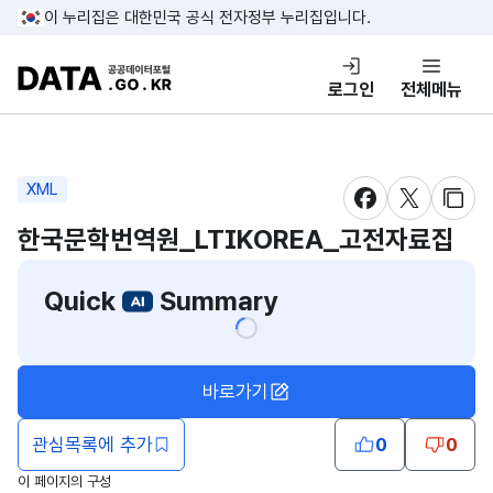
콘텐츠 바로가기
푸터 바로가기
이 누리집은 대한민국 공식 전자정부 누리집입니다.
DATA.GO.KR 공공데이터포털
로그인
전체메뉴
XML
새창 열림
새창 열림
새창
한국문학번역원_LTIKOREA_고전자료집
Quick
Summary
바로가기
관심목록에 추가
0
0
이 페이지의 구성