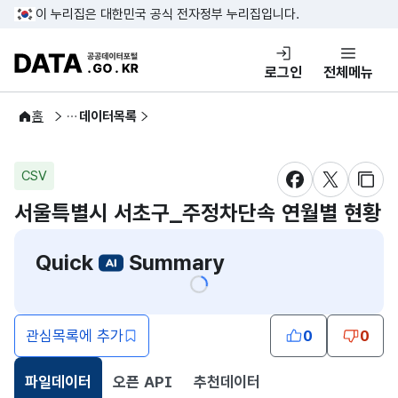
콘텐츠 바로가기
푸터 바로가기
이 누리집은 대한민국 공식 전자정부 누리집입니다.
DATA.GO.KR 공공데이터포털
로그인
전체메뉴
공공데이터
홈
데이터목록
CSV
새창 열림
새창 열림
새창
서울특별시 서초구_주정차단속 연월별 현황
Quick
Summary
관심목록에 추가
0
0
파일데이터
오픈 API
추천데이터
선택됨