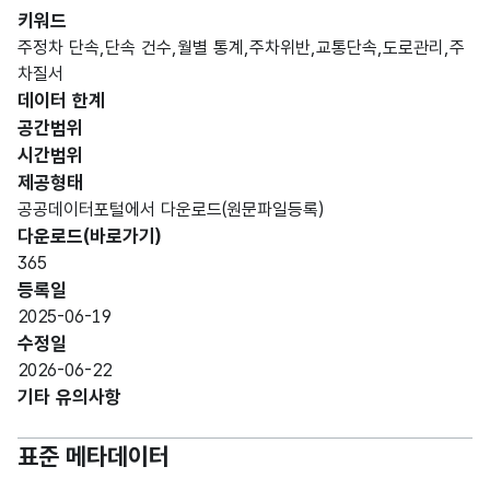
숫자
키워드
형
주정차 단속,단속 건수,월별 통계,주차위반,교통단속,도로관리,주
단속
단속
(NU
5
차질서
연도
연도
MER
데이터 한계
IC)
공간범위
시간범위
숫자
제공형태
형
단속
단속
공공데이터포털에서 다운로드(원문파일등록)
(NU
2
월
월
다운로드(바로가기)
MER
365
IC)
등록일
2025-06-19
숫자
수정일
형
단속
단속
2026-06-22
(NU
6
건수
건수
기타 유의사항
MER
IC)
표준 메타데이터
숫자