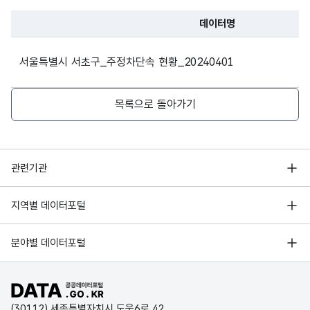
2021
08
12609
데이터명
파일 데이터의 과거 데이터표로 데이터명, 등록일로 구성되어있
2021
09
10259
서울특별시 서초구_주정차단속 현황_20240401
2021
10
12341
목록으로 돌아가기
2021
11
13372
2021
12
12184
행정안전부
관련기관
2022
01
10492
한국지능정보사회진흥원
서울 열린데이터광장
지역별 데이터포털
오픈데이터포럼
2022
02
9123
경기데이터드림
기상자료개방포털
국가정보자원관리원
분야별 데이터포털
부산데이터웨이브
2022
03
9979
국토교통부 공간정보오픈플랫폼
한국지역정보개발원
D-데이터허브
공공데이터포털 바로가기
환경부 환경데이터포털
2022
04
11847
인천데이터포털
(30112) 세종특별자치시 도움6로 42