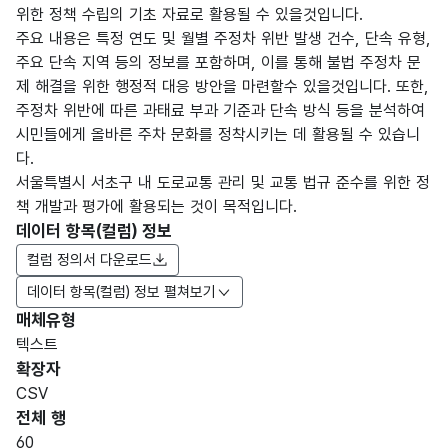
위한 정책 수립의 기초 자료로 활용될 수 있을것입니다.
주요 내용은 특정 연도 및 월별 주정차 위반 발생 건수, 단속 유형,
주요 단속 지역 등의 정보를 포함하며, 이를 통해 불법 주정차 문
제 해결을 위한 행정적 대응 방안을 마련할수 있을것입니다. 또한,
주정차 위반에 따른 과태료 부과 기준과 단속 방식 등을 분석하여
시민들에게 올바른 주차 문화를 정착시키는 데 활용될 수 있습니
다.
서울특별시 서초구 내 도로교통 관리 및 교통 법규 준수를 위한 정
책 개발과 평가에 활용되는 것이 목적입니다.
데이터 항목(컬럼) 정보
컬럼 정의서 다운로드
데이터 항목(컬럼) 정보 펼쳐보기
매체유형
항목
텍스트
도메
데이
항목
명
항목
최대
표현
확장자
인분
터타
명
(영문
설명
길이
방식
류
입
CSV
명)
전체 행
데이터 항목 표로 항목명, 항목명(영문명), 항목 설명, 도메인분류
60