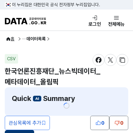
콘텐츠 바로가기
푸터 바로가기
이 누리집은 대한민국 공식 전자정부 누리집입니다.
DATA.GO.KR 공공데이터포털
로그인
전체메뉴
공공데이터
홈
데이터목록
CSV
새창 열림
새창 열림
새창
한국언론진흥재단_뉴스빅데이터_
메타데이터_올림픽
Quick
Summary
관심목록에 추가
0
0