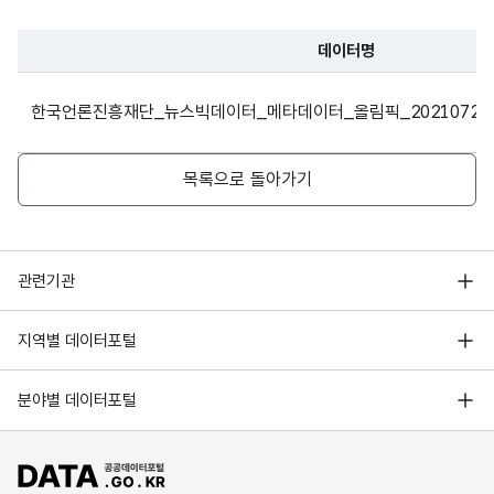
데이터명
파일 데이터의 과거 데이터표로 데이터명, 등록일로 구성되어있
http://www.bigkinds.or.kr/news/newsDetailView.do?
한국언론진흥재단_뉴스빅데이터_메타데이터_올림픽_20210722
202
newsId=01100701.20210723190244001
07-
목록으로 돌아가기
행정안전부
관련기관
한국지능정보사회진흥원
서울 열린데이터광장
지역별 데이터포털
오픈데이터포럼
경기데이터드림
기상자료개방포털
국가정보자원관리원
분야별 데이터포털
부산데이터웨이브
국토교통부 공간정보오픈플랫폼
한국지역정보개발원
D-데이터허브
공공데이터포털 바로가기
환경부 환경데이터포털