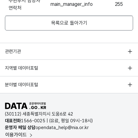
주관부서 담당자
main_manager_info
255
연락처
목록으로 돌아가기
행정안전부
관련기관
한국지능정보사회진흥원
서울 열린데이터광장
지역별 데이터포털
오픈데이터포럼
경기데이터드림
기상자료개방포털
국가정보자원관리원
분야별 데이터포털
부산데이터웨이브
국토교통부 공간정보오픈플랫폼
한국지역정보개발원
D-데이터허브
공공데이터포털 바로가기
환경부 환경데이터포털
인천데이터포털
(30112) 세종특별자치시 도움6로 42
문화데이터광장
대표전화
1566-0025
| (유료, 평일 09시-18시)
울산광역시 데이터포털
운영자 메일 상담
opendata_help@nia.or.kr
농림축산식품 공공데이터포털
이용가이드
전남광주통합특별시 빅데이터 플랫폼