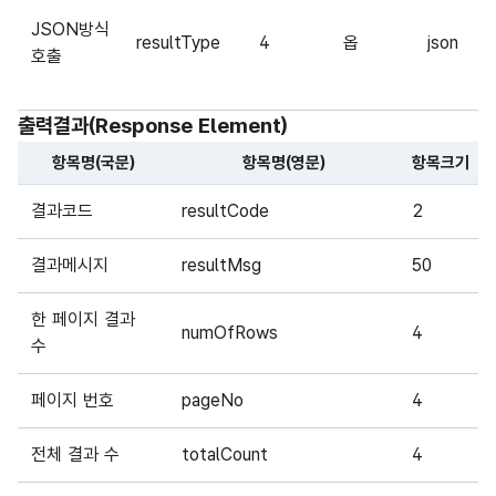
JSON방식
resultType
4
옵
json
호출
출력결과(Response Element)
항목명(국문)
항목명(영문)
항목크기
해당 오픈API의 출력결과(Response Element) 항목에 대
결과코드
resultCode
2
결과메시지
resultMsg
50
한 페이지 결과
numOfRows
4
수
페이지 번호
pageNo
4
전체 결과 수
totalCount
4