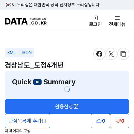
콘텐츠 바로가기
푸터 바로가기
이 누리집은 대한민국 공식 전자정부 누리집입니다.
DATA.GO.KR 공공데이터포털
로그인
전체메뉴
XML
JSON
새창 열림
새창 열림
새창
경상남도_도정4개년
Quick
Summary
활용신청
관심목록에 추가
0
0
이 페이지의 구성