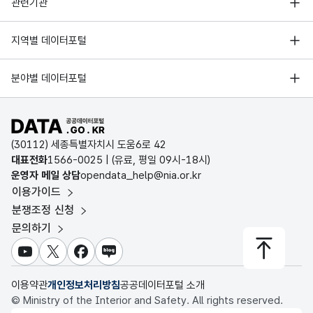
행정안전부
관련기관
한국지능정보사회진흥원
서울 열린데이터광장
지역별 데이터포털
오픈데이터포럼
경기데이터드림
기상자료개방포털
국가정보자원관리원
분야별 데이터포털
부산데이터웨이브
국토교통부 공간정보오픈플랫폼
한국지역정보개발원
D-데이터허브
공공데이터포털 바로가기
환경부 환경데이터포털
인천데이터포털
(30112) 세종특별자치시 도움6로 42
문화데이터광장
대표전화
1566-0025
| (유료, 평일 09시-18시)
울산광역시 데이터포털
운영자 메일 상담
opendata_help@nia.or.kr
농림축산식품 공공데이터포털
이용가이드
전남광주통합특별시 빅데이터 플랫폼
보건의료빅데이터개방시스템
분쟁조정 신청
대전광역시 데이터포털
문의하기
식품의약품안전처 데이터포털
세종특별자치시 데이터포털
교육통계서비스
유튜브
X
페이스북
블로그
충청북도 데이터허브
이용약관
개인정보처리방침
공공데이터포털 소개
© Ministry of the Interior and Safety. All rights reserved.