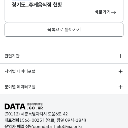
경기도_휴게음식점 현황
바로가기
목록으로 돌아가기
행정안전부
관련기관
한국지능정보사회진흥원
서울 열린데이터광장
지역별 데이터포털
오픈데이터포럼
경기데이터드림
기상자료개방포털
국가정보자원관리원
분야별 데이터포털
부산데이터웨이브
국토교통부 공간정보오픈플랫폼
한국지역정보개발원
D-데이터허브
공공데이터포털 바로가기
환경부 환경데이터포털
인천데이터포털
(30112) 세종특별자치시 도움6로 42
문화데이터광장
대표전화
1566-0025
| (유료, 평일 09시-18시)
울산광역시 데이터포털
운영자 메일 상담
opendata_help@nia.or.kr