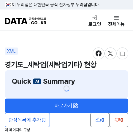
콘텐츠 바로가기
푸터 바로가기
이 누리집은 대한민국 공식 전자정부 누리집입니다.
DATA.GO.KR 공공데이터포털
로그인
전체메뉴
XML
새창 열림
새창 열림
새창
경기도_세탁업(세탁업기타) 현황
Quick
Summary
바로가기
관심목록에 추가
0
0
이 페이지의 구성