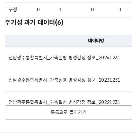
터기
터기
형
10
준일
준일
(VAR
구청
0
1
0
0
자
자
CHA
주기성 과거 데이터(
6
)
R)
데이터명
파일 데이터의 과거 데이터표로 데이터명, 등록일로 구성되어있
전남광주통합특별시_가축질병 병성감정 정보_20241231
전남광주통합특별시_가축질병 병성감정 정보_20231231
전남광주통합특별시_가축질병 병성감정 정보_20221231
목록으로 돌아가기
전남광주통합특별시_가축질병 병성감정 정보_20211231