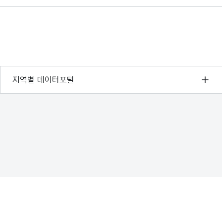
서울 열린데이터광장
지역별 데이터포털
경기데이터드림
부산데이터웨이브
D-데이터허브
인천데이터포털
울산광역시 데이터포털
전남광주통합특별시 빅데이터 플랫폼
대전광역시 데이터포털