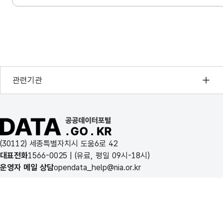
행정안전부
관련기관
한국지능정보사회진흥원
오픈데이터포럼
공공데이터포털 바로가기
국가정보자원관리원
(30112) 세종특별자치시 도움6로 42
한국지역정보개발원
대표전화
1566-0025
| (유료, 평일 09시-18시)
운영자 메일 상담
opendata_help@nia.or.kr
이용약관
개인정보처리방침
공공데이터포털 소개