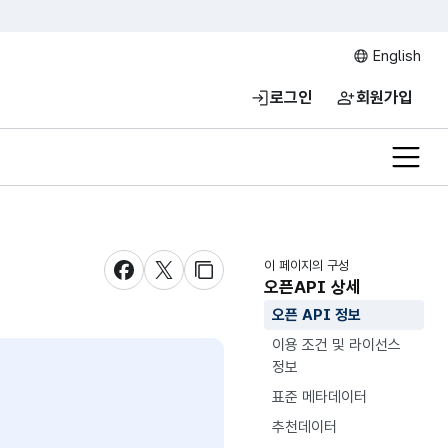
English
로그인
회원가입
전체메
이 페이지의 구성
새창 열림
새창 열림
새창 열림
오픈API 상세
오픈 API 정보
이용 조건 및 라이선스
정보
표준 메타데이터
추천데이터