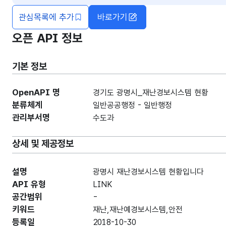
관심목록에 추가
바로가기
오픈 API 정보
기본 정보
OpenAPI 명
경기도 광명시_재난경보시스템 현황
분류체계
일반공공행정 - 일반행정
관리부서명
수도과
상세 및 제공정보
설명
광명시 재난경보시스템 현황입니다
API 유형
LINK
공간범위
-
키워드
재난,재난예경보시스템,안전
등록일
2018-10-30