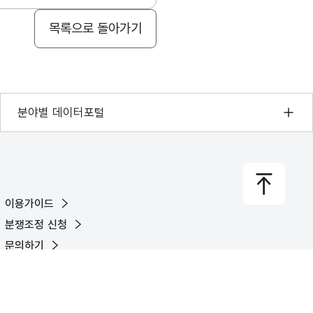
목록으로 돌아가기
기상자료개방포털
분야별 데이터포털
국토교통부 공간정보오픈플랫폼
환경부 환경데이터포털
문화데이터광장
이용가이드
농림축산식품 공공데이터포털
분쟁조정 신청
보건의료빅데이터개방시스템
문의하기
식품의약품안전처 데이터포털
유튜브
X
페이스북
블로그
교육통계서비스
© Ministry of the Interior and Safety. All rights reserved.