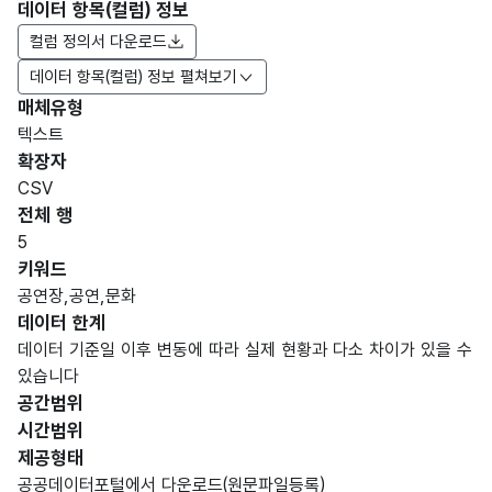
데이터 항목(컬럼) 정보
컬럼 정의서 다운로드
데이터 항목(컬럼) 정보 펼쳐보기
매체유형
항목
텍스트
도메
데이
항목
명
항목
최대
표현
확장자
인분
터타
명
(영문
설명
길이
방식
류
입
CSV
명)
전체 행
데이터 항목 표로 항목명, 항목명(영문명), 항목 설명, 도메인분류
5
공연
가변
키워드
장으
날짜/
문자
공연장,공연,문화
공연
로
시간_
형
데이터 한계
장등
30
등록
연월
(VAR
록일
데이터 기준일 이후 변동에 따라 실제 현황과 다소 차이가 있을 수
된
일
CHA
있습니다
날짜
R)
공간범위
시간범위
가변
제공형태
문자
공연
공연
공공데이터포털에서 다운로드(원문파일등록)