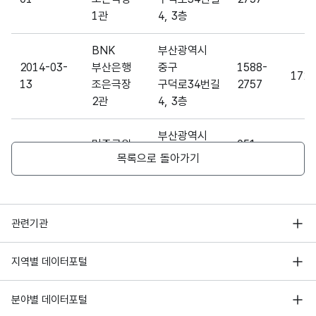
1관
4, 3층
공연
가변
BNK
부산광역시
장에
문자
2014-03-
부산은행
중구
1588-
포함
172
휴게
내용_
형
13
조은극장
구덕로34번길
2757
된
30
시설
내용
(VAR
2관
4, 3층
휴게
CHA
시설
R)
내용
부산광역시
민주공원
051-
2004-06-
중구
목록으로 돌아가기
중극장 및
462-
419
25
민주공원길
소극장
1016
19
행정안전부
부산광역시
051-
관련기관
2003-08-
가톨릭센터
중구 중구로
462-
200
한국지능정보사회진흥원
28
71
1870
서울 열린데이터광장
지역별 데이터포털
오픈데이터포럼
경기데이터드림
부산광역시
기상자료개방포털
국가정보자원관리원
분야별 데이터포털
2020-08-
살롱 드
중구
부산데이터웨이브
30