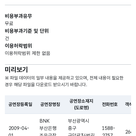
숫자
공연
형
객석
장
수량_
비용부과유무
(NU
5
수
객석
수
무료
MER
수
비용부과기준 및 단위
IC)
건
이용허락범위
가변
이용허락범위 제한 없음
공연
문자
영업
장
명칭_
형
30
미리보기
상태
영업
명
(VAR
상태
CHA
※ 파일 데이터의 일부 내용을 제공하고 있으며, 전체 내용이 필요한
R)
경우 해당 파일을 다운로드 받으시기 바랍니다.
공연
가변
공연장소재지
공연장등록일
공연장명칭
전화번호
객석
장을
문자
(도로명)
이용
이용
내용_
형
파일 데이터의 일부 내용의 표로 센터명, 프로그램명, 강습요일,
가능
30
BNK
부산광역시
할 수
내용
(VAR
요일
2009-04-
부산은행
중구
1588-
있는
CHA
266
01
조은극장
구덕로34번길
2757
요일
R)