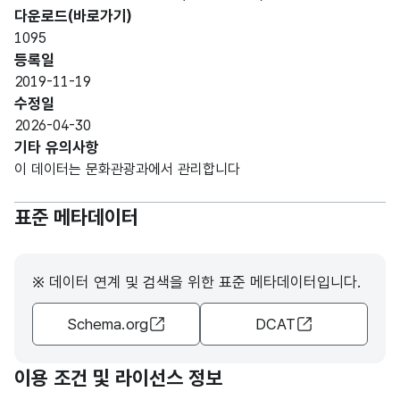
명칭_
형
장명
장명
30
다운로드(바로가기)
명
(VAR
칭
칭
1095
CHA
등록일
R)
2019-11-19
수정일
공연
가변
공연
2026-04-30
장소
문자
장소
기타 유의사항
재지
명칭_
형
재지
70
이 데이터는 문화관광과에서 관리합니다
도로
주소
(VAR
(도로
명
CHA
명)
표준 메타데이터
주소
R)
가변
※ 데이터 연계 및 검색을 위한 표준 메타데이터입니다.
공연
문자
번호_
전화
장
형
전화
30
Schema.org
DCAT
번호
전화
(VAR
번호
번호
CHA
R)
이용 조건 및 라이선스 정보