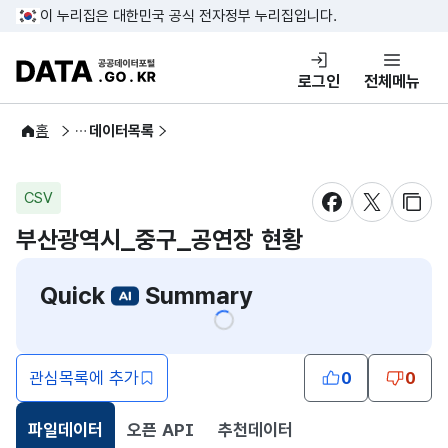
콘텐츠 바로가기
푸터 바로가기
이 누리집은 대한민국 공식 전자정부 누리집입니다.
DATA.GO.KR 공공데이터포털
로그인
전체메뉴
공공데이터
홈
데이터목록
CSV
새창 열림
새창 열림
새창
부산광역시_중구_공연장 현황
Quick
Summary
관심목록에 추가
0
0
파일데이터
오픈 API
추천데이터
선택됨