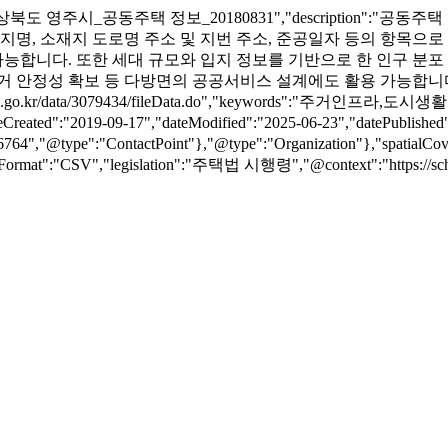
":"경상북도 영주시_공동주택 정보_20180831","description
지명, 소재지 도로명 주소 및 지번 주소, 준공일자 등의 항목으로
능합니다. 또한 세대 규모와 입지 정보를 기반으로 한 인구 분포 
성 확보 등 다방면의 공공서비스 설계에도 활용 가능합니다. ※ 영주시 홈
ata.go.kr/data/3079434/fileData.do","keyword
2019-09-17","dateModified":"2025-06-23","datePublished"
6764","@type":"ContactPoint"},"@type":"Organization"},"spatial
at":"CSV","legislation":"주택법 시행령","@context":"https://sche