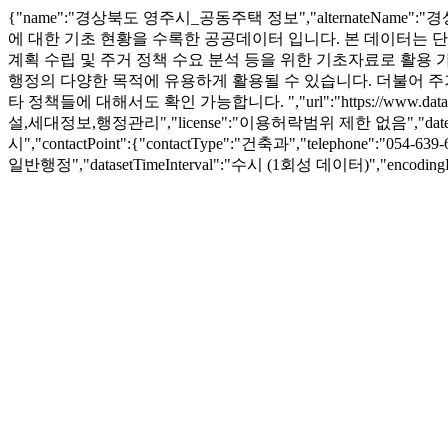
{"name":"경상북도 영주시_공동주택 정보","alternateName
에 대한 기초 현황을 수록한 공공데이터 입니다. 본 데이터는 단
계획 수립 및 주거 정책 수요 분석 등을 위한 기초자료로 활용 가
행정의 다양한 목적에 유용하게 활용될 수 있습니다. 더불어 주거 안정
타 정책들에 대해서도 확인 가능합니다. ","url":"https://www.d
설,세대정보,행정관리","license":"이용허락범위 제한 없음","dateCreated":"
시","contactPoint":{"contactType":"건축과","telephone":"054-639-
일반행정","datasetTimeInterval":"수시 (1회성 데이터)","encodingForm