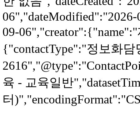
한 없음","dateCreated":"20
06","dateModified":"2026-
09-06","creator":{"name
{"contactType":"정보화담당관
2616","@type":"ContactPoi
육 - 교육일반","datasetTi
터)","encodingFormat":"CSV"