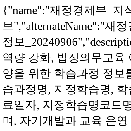
{"name":"재정경제부
보","alternateNam
정보_20240906","desc
역량 강화, 법정의무교육 
양을 위한 학습과정 정보
습과정명, 지정학습명, 학
료일자, 지정학습명코드명
며, 자기개발과 교육 운영