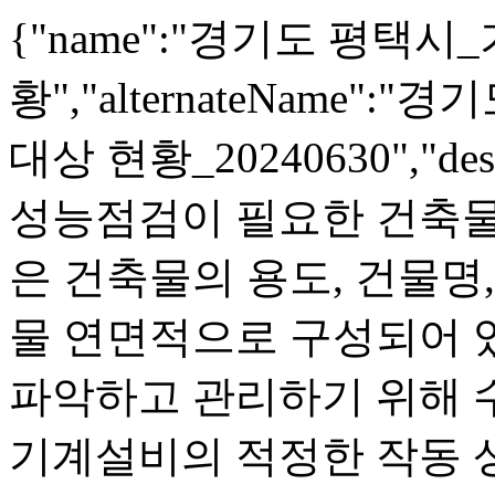
{"name":"경기도 평택
황","alternateName
대상 현황_20240630","d
성능점검이 필요한 건축물
은 건축물의 용도, 건물명,
물 연면적으로 구성되어 
파악하고 관리하기 위해 
기계설비의 적정한 작동 상