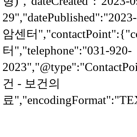
형)","dateCreated":"2023-0
29","datePublished":"2023
암센터","contactPoint":
터","telephone":"031-920-
2023","@type":"ContactPoi
건 - 보건의
료","encodingFormat":"TEXT