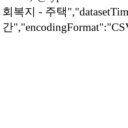
회복지 - 주택","datasetTime
간","encodingFormat":"CSV",