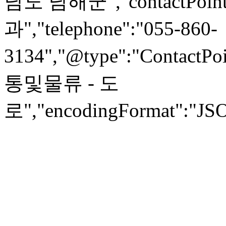
남도 남해군","contactPoint"
과","telephone":"055-860-
3134","@type":"ContactPoi
통및물류 - 도
로","encodingFormat":"JSON