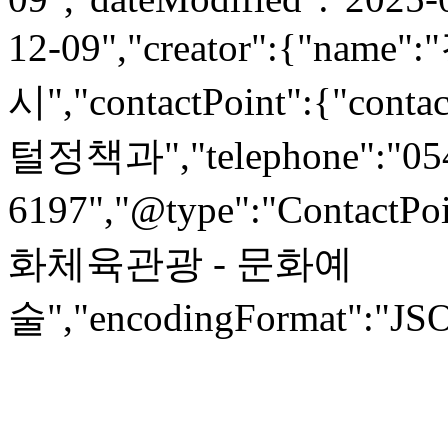
12-09","creator":{"na
시","contactPoint":{"c
털정책과","telephone":"054
6197","@type":"ContactPoi
화체육관광 - 문화예
술","encodingFormat":"JSON