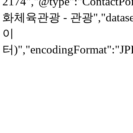
2174","@type":"ContactPoi
화체육관광 - 관광","dataset
이
터)","encodingFormat":"JPEG