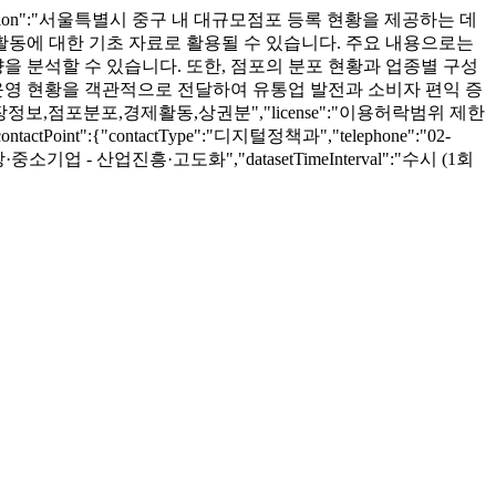
cription":"서울특별시 중구 내 대규모점포 등록 현황을 제공하는 데
활동에 대한 기초 자료로 활용될 수 있습니다. 주요 내용으로는
향을 분석할 수 있습니다. 또한, 점포의 분포 현황과 업종별 구성
운영 현황을 객관적으로 전달하여 유통업 발전과 소비자 편익 증
황,상업시설,매장정보,점포분포,경제활동,상권분","license":"이용허락범위 제한
"contactPoint":{"contactType":"디지털정책과","telephone":"02-
e":"산업·통상·중소기업 - 산업진흥·고도화","datasetTimeInterval":"수시 (1회