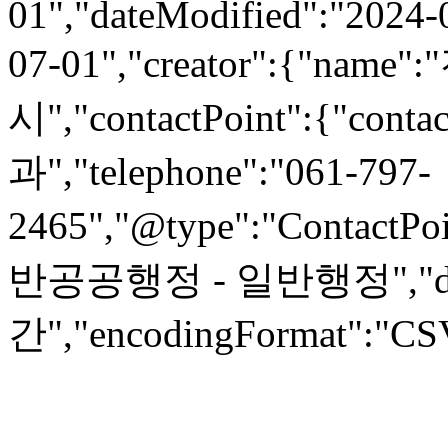
01","dateModified":"2024-
07-01","creator":{"
시","contactPoint":{"co
과","telephone":"061-797-
2465","@type":"ContactPoi
반공공행정 - 일반행정","datas
간","encodingFormat":"CSV",