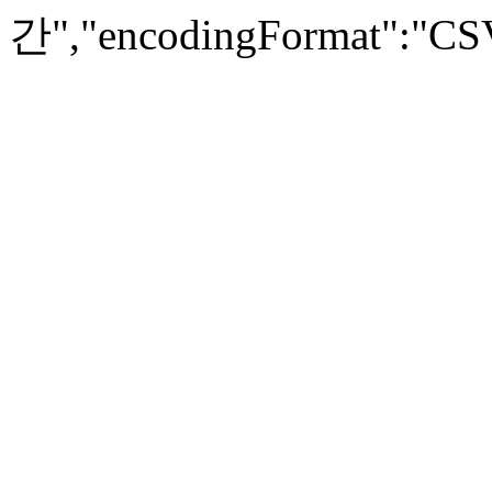
간","encodingFormat":"CSV",