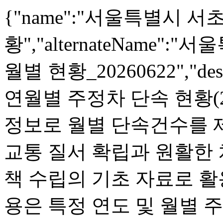
{"name":"서울특별시 
황","alternateName
월별 현황_20260622","d
연월별 주정차 단속 현황(202
정보로 월별 단속건수를 
교통 질서 확립과 원활한 
책 수립의 기초 자료로 활
용은 특정 연도 및 월별 주