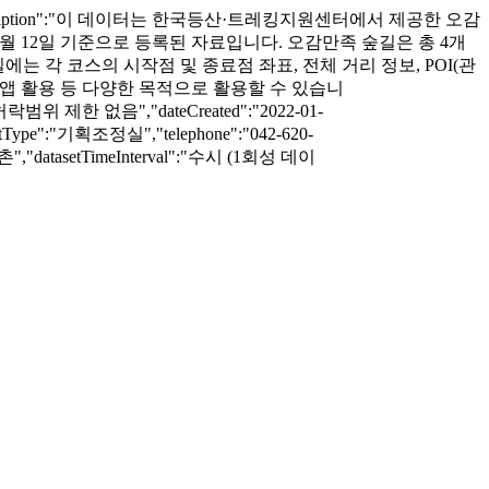
scription":"이 데이터는 한국등산·트레킹지원센터에서 제공한 오감
 1월 12일 기준으로 등록된 자료입니다. 오감만족 숲길은 총 4개
에는 각 코스의 시작점 및 종료점 좌표, 전체 거리 정보, POI(관
산 앱 활용 등 다양한 목적으로 활용할 수 있습니
이용허락범위 제한 없음","dateCreated":"2022-01-
actType":"기획조정실","telephone":"042-620-
임업·산촌","datasetTimeInterval":"수시 (1회성 데이