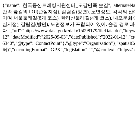
{"name":"한국등산트레킹지원센터_오감만족 숲길","alternat
만족 숲길의 POI(관심지점), 갈림길(방면), 노면정보, 각각의 
이며 서울둘레길(8개 코스), 한라산둘레길(4개 코스), 내포문화숲길
심지점), 갈림길(방면), 노면정보가 포함되어 있어, 숲길 경로 
다.","url":"https://www.data.go.kr/data/15098179/fileDa
12","dateModified":"2025-09-03","datePublished":"2022-01
6340","@type":"ContactPoint"},"@type":"Organization"},"spat
터)","encodingFormat":"GPX","legislation":"","@context":"https://