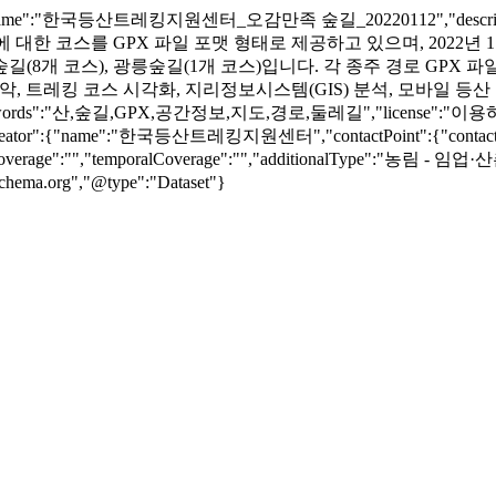
eName":"한국등산트레킹지원센터_오감만족 숲길_20220112","de
산에 대한 코스를 GPX 파일 포맷 형태로 제공하고 있으며, 2022년
(8개 코스), 광릉숲길(1개 코스)입니다. 각 종주 경로 GPX 파일
파악, 트레킹 코스 시각화, 지리정보시스템(GIS) 분석, 모바일 등
ta.do","keywords":"산,숲길,GPX,공간정보,지도,경로,둘레길","license":"
-12","creator":{"name":"한국등산트레킹지원센터","contactPoint":{"cont
ialCoverage":"","temporalCoverage":"","additionalType":"농림 - 
schema.org","@type":"Dataset"}