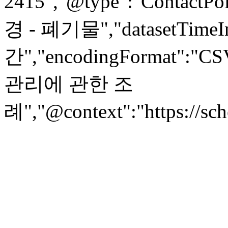
2415","@type":"ContactPoi
경 - 폐기물","datasetTimeIn
간","encodingFormat":"C
관리에 관한 조
례","@context":"https://sc