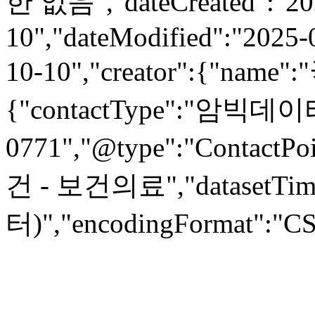
한 없음","dateCreated":"20
10","dateModified":"2025-
10-10","creator":{"name
{"contactType":"암빅데이터
0771","@type":"ContactPoi
건 - 보건의료","datasetTi
터)","encodingFormat":"CSV"