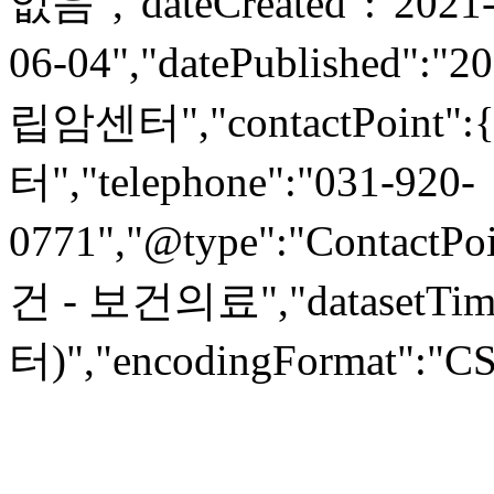
없음","dateCreated":"2021-
06-04","datePublished":"2
립암센터","contactPoint"
터","telephone":"031-920-
0771","@type":"ContactPoi
건 - 보건의료","datasetTi
터)","encodingFormat":"CSV"