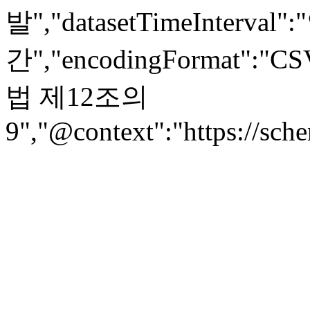
발","datasetTimeInterval":
간","encodingFormat":"
법 제12조의
9","@context":"https://sch