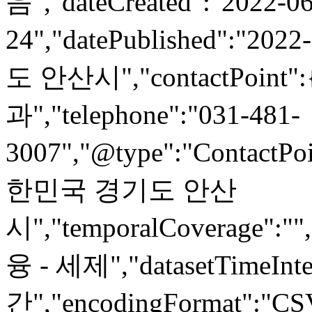
음","dateCreated":"2022-06
24","datePublished":"2022
도 안산시","contactPoint"
과","telephone":"031-481-
3007","@type":"ContactPoi
한민국 경기도 안산
시","temporalCoverage":"
융 - 세제","datasetTimeInte
간","encodingFormat":"CSV",